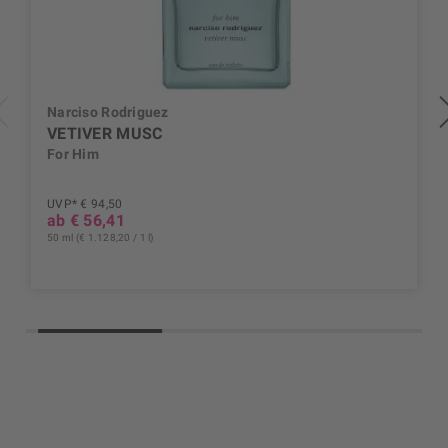
Narciso Rodriguez
VETIVER MUSC
For Him
UVP* € 94,50
ab € 56,41
50 ml (€ 1.128,20 / 1 l)