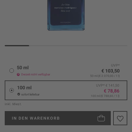
UVP*
50 ml
€ 103,50
Derzeit nicht verfügbar
50 ml (€ 2.070,00 / 1 l)
UVP* € 141,50
100 ml
€ 78,86
sofort lieferbar
100 ml (€ 788,60 / 1 l)
inkl. Mwst.
IN DEN
WARENKORB