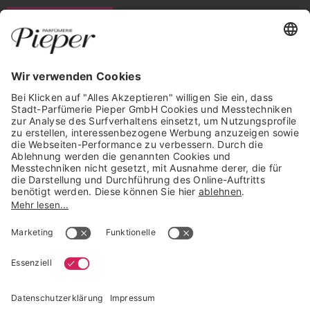
WIDERRUF ERKLÄREN
GARANTIERTE SICHERHEIT
Trusted Shops Mitglied seit 2010
* unverbindliche Preisempfehlung der Verbundgruppe beauty alliance
Deutschland GmbH & Co KG, Große-Kurfürsten-Str. 75, 33615 Bielefeld