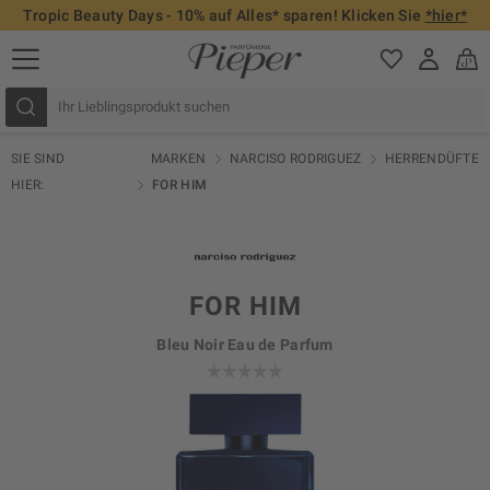
Tropic Beauty Days - 10% auf Alles* sparen! Klicken Sie
*hier*
SIE SIND
MARKEN
NARCISO RODRIGUEZ
HERRENDÜFTE
HIER:
FOR HIM
FOR HIM
Bleu Noir Eau de Parfum