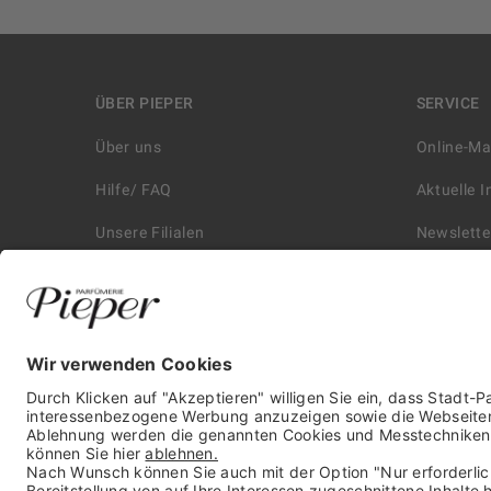
ÜBER PIEPER
SERVICE
Über uns
Online-M
Hilfe/ FAQ
Aktuelle 
Unsere Filialen
Newslette
Kontakt
Retouren
Historie
Zahlungs
Affiliate
Versand &
Karriere
Autorisie
Presse