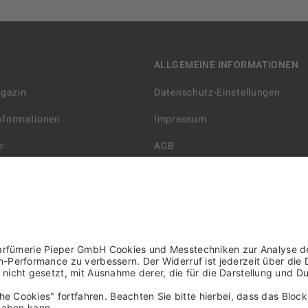
ALLGEMEINE INFORMATIONEN
agazin
Datenschutz-Einstellungen
Informationen
Impressum
r
AGB
Datenschutzerklärung
arten
Widerrufsbelehrung
 Lieferung
AGB für die Gutscheinkarte
rter Händler/ YBPN
Informationen zur Barrierefreihe
WIDERRUF ERKLÄREN