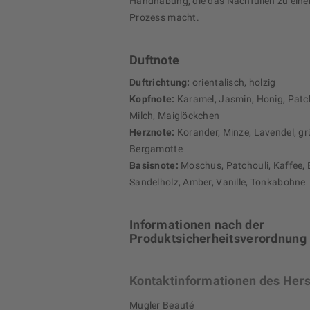
Handhabung, die das Nachfüllen zu ein
Prozess macht.
Duftnote
Duftrichtung:
orientalisch, holzig
Kopfnote:
Karamel, Jasmin, Honig, Patch
Milch, Maiglöckchen
Herznote:
Korander, Minze, Lavendel, gr
Bergamotte
Basisnote:
Moschus, Patchouli, Kaffee, 
Sandelholz, Amber, Vanille, Tonkabohne
Informationen nach der
Produktsicherheitsverordnung
Kontaktinformationen des Hers
Mugler Beauté