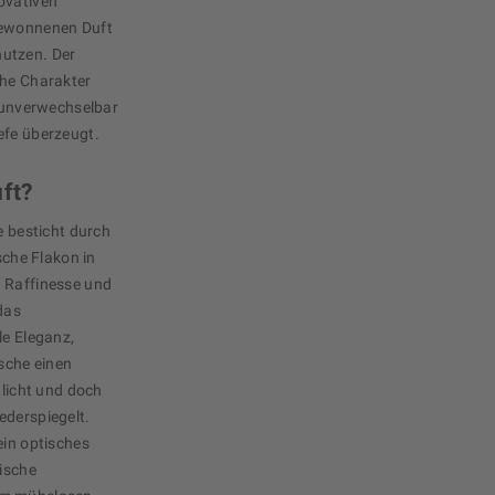
ovativen
gewonnenen Duft
utzen. Der
che Charakter
s unverwechselbar
efe überzeugt.
uft?
e besticht durch
sche Flakon in
n Raffinesse und
das
le Eleganz,
sche einen
hlicht und doch
ederspiegelt.
ein optisches
tische