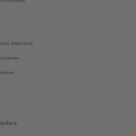
em mühelosen
ouli, Zedernholz,
üne Noten,
Benzoin,
tellers