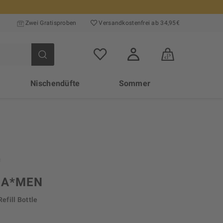
Zwei Gratisproben
Versand­kosten­frei ab 34,95€
Nischendüfte
Sommer
 A*MEN
Refill Bottle