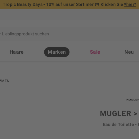
Tropic Beauty Days - 10% auf unser Sortiment*! Klicken Sie
*hier*
Haare
Marken
Sale
Neu
*MEN
MUGLER >
Eau de Toilette - 