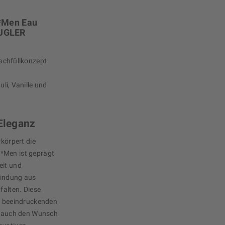
*Men Eau
 MUGLER
achfüllkonzept
i, Vanille und
 Eleganz
rkörpert die
*Men ist geprägt
eit und
bindung aus
falten. Diese
en beeindruckenden
ls auch den Wunsch