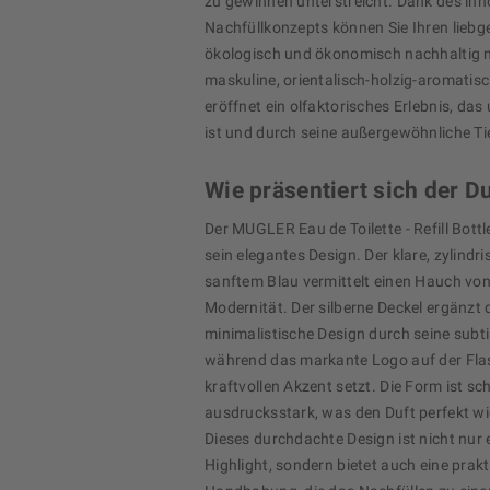
zu gewinnen unterstreicht. Dank des inn
Nachfüllkonzepts können Sie Ihren lieb
ökologisch und ökonomisch nachhaltig n
maskuline, orientalisch-holzig-aromatis
eröffnet ein olfaktorisches Erlebnis, da
ist und durch seine außergewöhnliche Ti
Wie präsentiert sich der D
Der MUGLER Eau de Toilette - Refill Bottl
sein elegantes Design. Der klare, zylindri
sanftem Blau vermittelt einen Hauch vo
Modernität. Der silberne Deckel ergänzt 
minimalistische Design durch seine subti
während das markante Logo auf der Fla
kraftvollen Akzent setzt. Die Form ist sc
ausdrucksstark, was den Duft perfekt wi
Dieses durchdachte Design ist nicht nur 
Highlight, sondern bietet auch eine prak