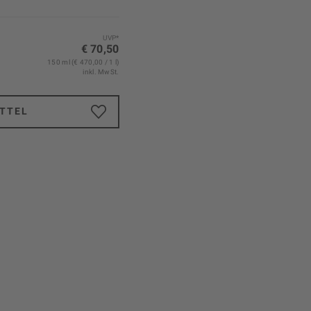
UVP*
€ 70,50
150 ml (€ 470,00 / 1 l)
inkl. MwSt.
TTEL