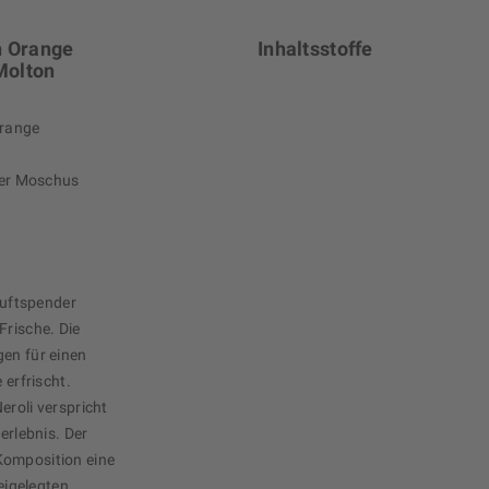
n Orange
Inhaltsstoffe
Molton
Orange
der Moschus
s
uftspender
Frische. Die
gen für einen
 erfrischt.
eroli verspricht
erlebnis. Der
Komposition eine
beigelegten