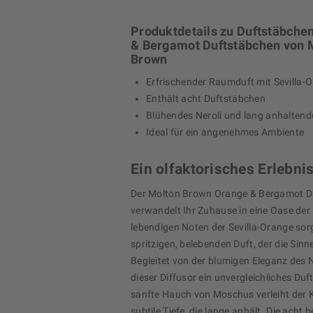
Produktdetails zu Duftstäbche
& Bergamot Duftstäbchen von 
Brown
Erfrischender Raumduft mit Sevilla-
Enthält acht Duftstäbchen
Blühendes Neroli und lang anhalten
Ideal für ein angenehmes Ambiente
Ein olfaktorisches Erlebni
Der Molton Brown Orange & Bergamot D
verwandelt Ihr Zuhause in eine Oase der 
lebendigen Noten der Sevilla-Orange sor
spritzigen, belebenden Duft, der die Sinne
Begleitet von der blumigen Eleganz des N
dieser Diffusor ein unvergleichliches Duft
sanfte Hauch von Moschus verleiht der 
subtile Tiefe, die lange anhält. Die acht 