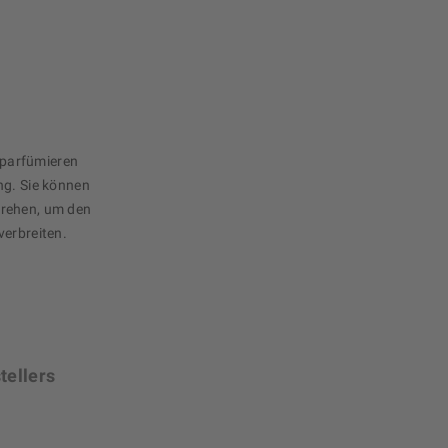
parfümieren
ng. Sie können
drehen, um den
verbreiten.
tellers