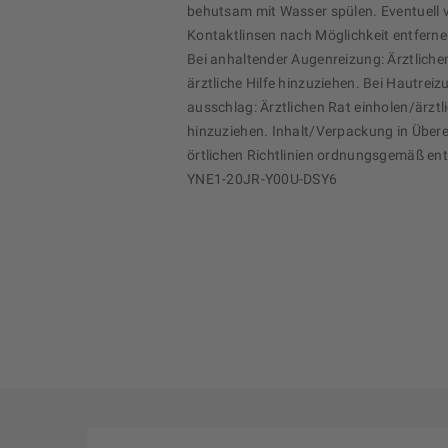
behutsam mit Wasser spülen. Eventuell
Kontaktlinsen nach Möglichkeit entferne
Bei anhaltender Augenreizung: Ärztliche
ärztliche Hilfe hinzuziehen. Bei Hautreiz
ausschlag: Ärztlichen Rat einholen/ärztli
hinzuziehen. Inhalt/Verpackung in Über
örtlichen Richtlinien ordnungsgemäß ent
YNE1-20JR-Y00U-DSY6