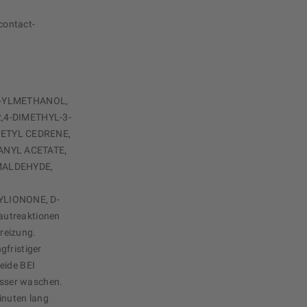
contact-
-4-YLMETHANOL,
2,4-DIMETHYL-3-
ETYL CEDRENE,
ANYL ACETATE,
MALDEHYDE,
-
LIONONE, D-
autreaktionen
reizung.
gfristiger
eide BEI
sser waschen.
nuten lang