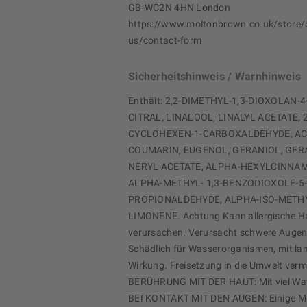
GB-WC2N 4HN London
https://www.moltonbrown.co.uk/store/
us/contact-form
Sicherheitshinweis / Warnhinweis
Enthält: 2,2-DIMETHYL-1,3-DIOXOLAN
CITRAL, LINALOOL, LINALYL ACETATE, 
CYCLOHEXEN-1-CARBOXALDEHYDE, AC
COUMARIN, EUGENOL, GERANIOL, GER
NERYL ACETATE, ALPHA-HEXYLCINNA
ALPHA-METHYL- 1,3-BENZODIOXOLE-5
PROPIONALDEHYDE, ALPHA-ISO-METHY
LIMONENE. Achtung Kann allergische H
verursachen. Verursacht schwere Augen
Schädlich für Wasserorganismen, mit lan
Wirkung. Freisetzung in die Umwelt verm
BERÜHRUNG MIT DER HAUT: Mit viel Wa
BEI KONTAKT MIT DEN AUGEN: Einige Mi