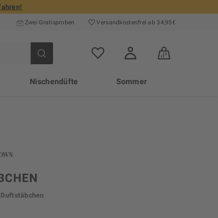
fahren!
Zwei Gratisproben
Versand­kosten­frei ab 34,95€
Nischendüfte
Sommer
BCHEN
 Duftstäbchen