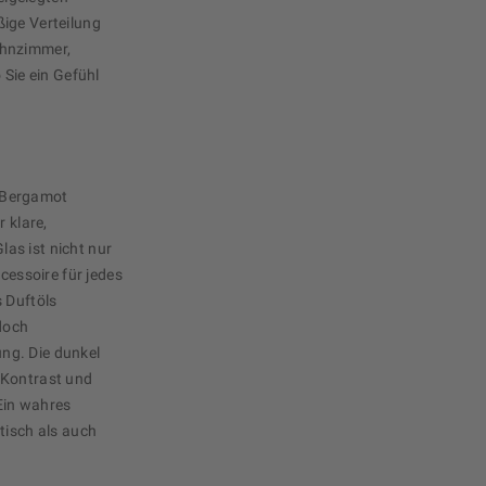
ige Verteilung
ohnzimmer,
 Sie ein Gefühl
 Bergamot
r klare,
as ist nicht nur
ccessoire für jedes
s Duftöls
 doch
ng. Die dunkel
 Kontrast und
Ein wahres
tisch als auch