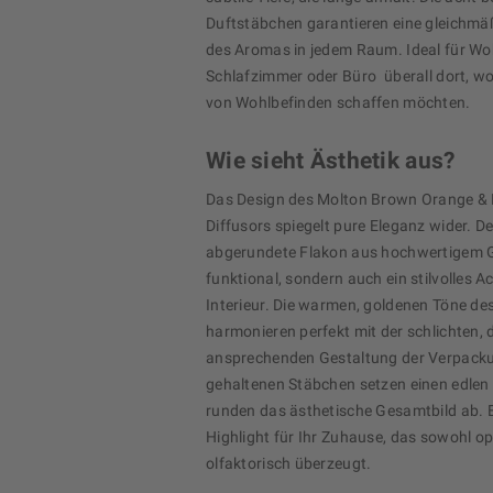
Duftstäbchen garantieren eine gleichmäß
des Aromas in jedem Raum. Ideal für W
Schlafzimmer oder Büro  überall dort, wo
von Wohlbefinden schaffen möchten.
Wie sieht Ästhetik aus?
Das Design des Molton Brown Orange &
Diffusors spiegelt pure Eleganz wider. De
abgerundete Flakon aus hochwertigem Gl
funktional, sondern auch ein stilvolles A
Interieur. Die warmen, goldenen Töne de
harmonieren perfekt mit der schlichten,
ansprechenden Gestaltung der Verpacku
gehaltenen Stäbchen setzen einen edlen
runden das ästhetische Gesamtbild ab. 
Highlight für Ihr Zuhause, das sowohl op
olfaktorisch überzeugt.