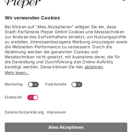
GARANTIERTE SICHERHEIT
Trusted Shops Mitglied seit 2010
* unverbindliche Preisempfehlung der Verbundgruppe beauty alliance
Deutschland GmbH & Co KG, Große-Kurfürsten-Str. 75, 33615 Bielefeld
NACH OBEN