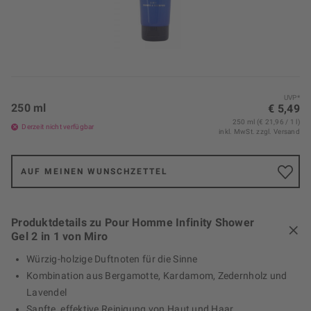
UVP*
250 ml
€ 5,49
250 ml (€ 21,96 / 1 l)
Derzeit nicht verfügbar
inkl. MwSt.
zzgl. Versand
AUF MEINEN WUNSCHZETTEL
Produktdetails zu Pour Homme Infinity Shower
Gel 2 in 1 von Miro
Würzig-holzige Duftnoten für die Sinne
Kombination aus Bergamotte, Kardamom, Zedernholz und
Lavendel
Sanfte, effektive Reinigung von Haut und Haar