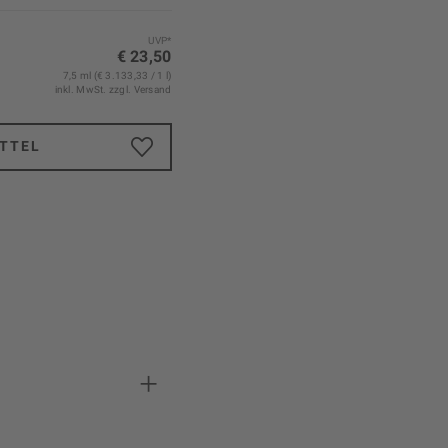
UVP*
€ 23,50
7,5 ml (€ 3.133,33 / 1 l)
inkl. MwSt.
zzgl. Versand
TTEL