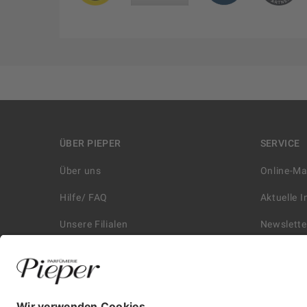
ÜBER PIEPER
SERVICE
Über uns
Online-M
Hilfe/ FAQ
Aktuelle 
Unsere Filialen
Newslette
Kontakt
Retouren
Historie
Zahlungs
Affiliate
Versand &