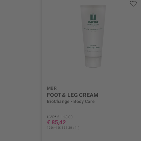
MBR
FOOT & LEG CREAM
BioChange - Body Care
UVP* € 118,00
€ 85,42
100 ml (€ 854,20 / 1 l)