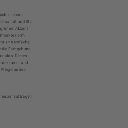
sich in einem
ionalität und Stil
t grünem Akzent
kompakte Form
ht eine einfache
ubtile Farbgebung
rodukts. Dieses
 Badezimmer und
he Pflegeroutine.
t herum auftragen