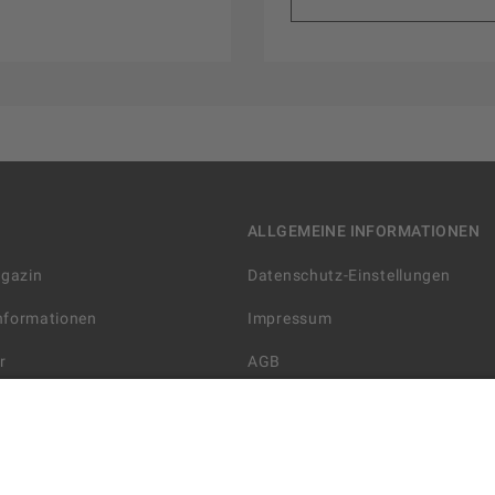
ALLGEMEINE INFORMATIONEN
agazin
Datenschutz-Einstellungen
Informationen
Impressum
r
AGB
Datenschutzerklärung
arten
Widerrufsbelehrung
 Lieferung
AGB für die Gutscheinkarte