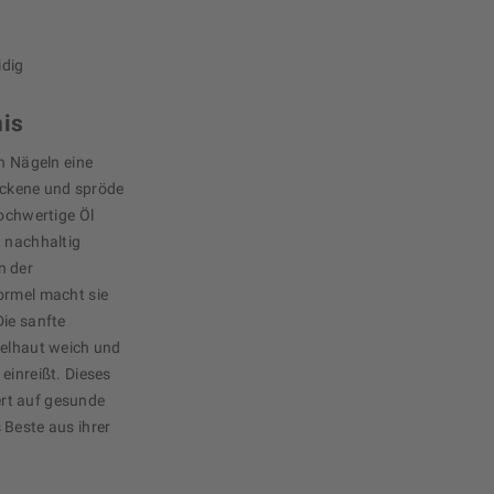
idig
nis
en Nägeln eine
rockene und spröde
hochwertige Öl
t nachhaltig
n der
ormel macht sie
Die sanfte
gelhaut weich und
einreißt. Dieses
Wert auf gesunde
 Beste aus ihrer