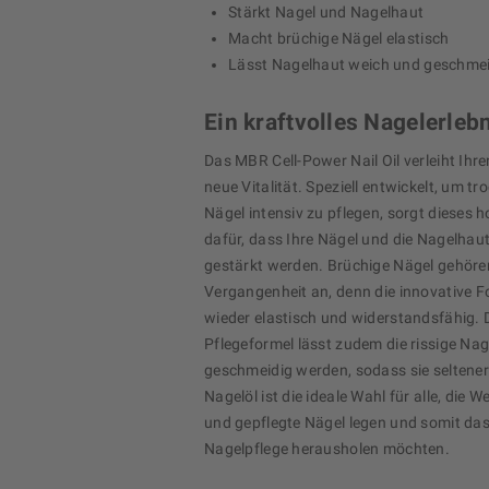
Stärkt Nagel und Nagelhaut
Macht brüchige Nägel elastisch
Lässt Nagelhaut weich und geschme
Ein kraftvolles Nagelerleb
Das MBR Cell-Power Nail Oil verleiht Ihr
neue Vitalität. Speziell entwickelt, um t
Nägel intensiv zu pflegen, sorgt dieses 
dafür, dass Ihre Nägel und die Nagelhau
gestärkt werden. Brüchige Nägel gehöre
Vergangenheit an, denn die innovative F
wieder elastisch und widerstandsfähig. 
Pflegeformel lässt zudem die rissige Na
geschmeidig werden, sodass sie seltener 
Nagelöl ist die ideale Wahl für alle, die 
und gepflegte Nägel legen und somit das
Nagelpflege herausholen möchten.