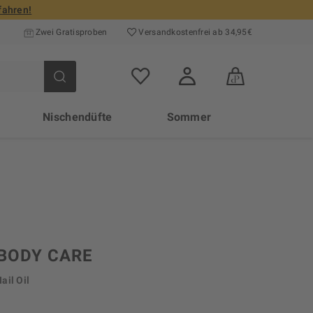
fahren!
Zwei Gratisproben
Versand­kosten­frei ab 34,95€
Nischendüfte
Sommer
 BODY CARE
ail Oil