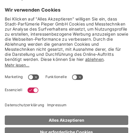
GARANTIERTE SICHERHEIT
Trusted Shops Mitglied seit 2010
* unverbindliche Preisempfehlung der Verbundgruppe beauty alliance
Deutschland GmbH & Co KG, Große-Kurfürsten-Str. 75, 33615 Bielefeld
NACH OBEN