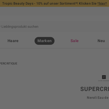
Tropic Beauty Days - 10% auf unser Sortiment*! Klicken Sie
*hier*
Haare
Marken
Sale
Neu
PERCRITIQUE
SUPERCR
Neroli Eau d