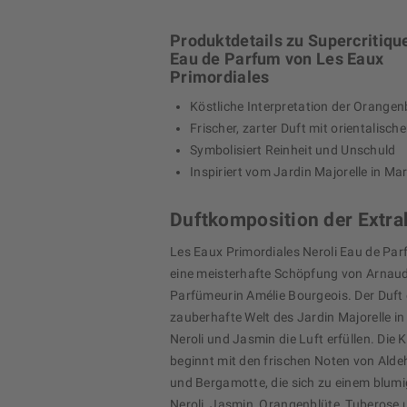
Produktdetails zu Supercritiqu
Eau de Parfum von Les Eaux
Primordiales
Köstliche Interpretation der Orangen
Frischer, zarter Duft mit orientalisch
Symbolisiert Reinheit und Unschuld
Inspiriert vom Jardin Majorelle in Ma
Duftkomposition der Extra
Les Eaux Primordiales Neroli Eau de Par
eine meisterhafte Schöpfung von Arnau
Parfümeurin Amélie Bourgeois. Der Duft e
zauberhafte Welt des Jardin Majorelle i
Neroli und Jasmin die Luft erfüllen. Die
beginnt mit den frischen Noten von Ald
und Bergamotte, die sich zu einem blum
Neroli, Jasmin, Orangenblüte, Tuberose 