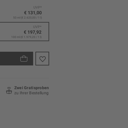
UVP*
€ 131,00
50 ml (€ 2.620,00 / 1 l)
UVP*
€ 197,92
100 ml (€ 1.979,20 / 1 l)
Zwei Gratisproben
zu Ihrer Bestellung