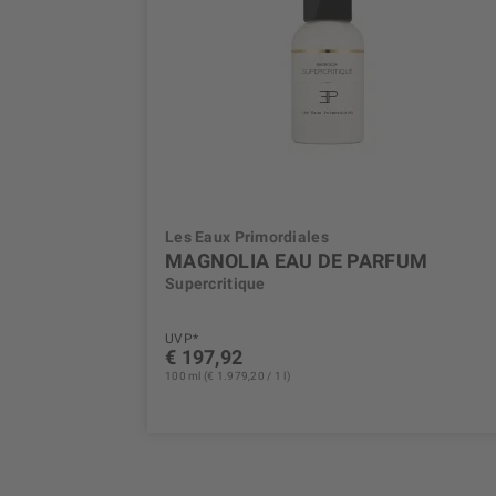
Les Eaux Primordiales
MAGNOLIA EAU DE PARFUM
Supercritique
UVP*
€ 197,92
100 ml (€ 1.979,20 / 1 l)