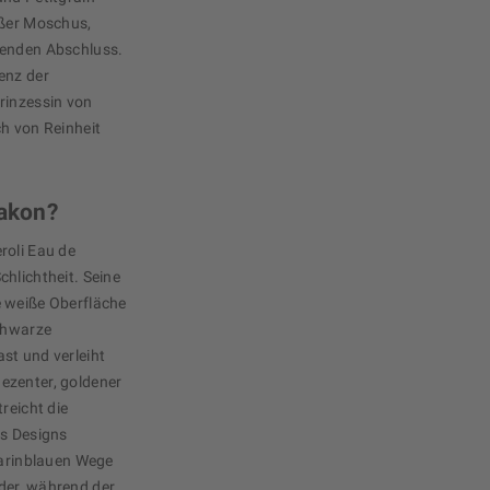
ißer Moschus,
genden Abschluss.
enz der
rinzessin von
ch von Reinheit
lakon?
roli Eau de
hlichtheit. Seine
e weiße Oberfläche
schwarze
st und verleiht
ezenter, goldener
reicht die
es Designs
marinblauen Wege
der, während der