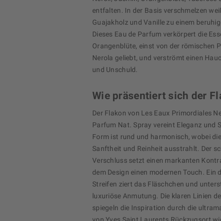
entfalten. In der Basis verschmelzen we
Guajakholz und Vanille zu einem beruhi
Dieses Eau de Parfum verkörpert die Ess
Orangenblüte, einst von der römischen P
Nerola geliebt, und verströmt einen Hau
und Unschuld.
Wie präsentiert sich der F
Der Flakon von Les Eaux Primordiales Ne
Parfum Nat. Spray vereint Eleganz und Sc
Form ist rund und harmonisch, wobei di
Sanftheit und Reinheit ausstrahlt. Der 
Verschluss setzt einen markanten Kontra
dem Design einen modernen Touch. Ein d
Streifen ziert das Fläschchen und unterst
luxuriöse Anmutung. Die klaren Linien d
spiegeln die Inspiration durch die ultra
von Yves Saint Laurents Rückzugsort wi