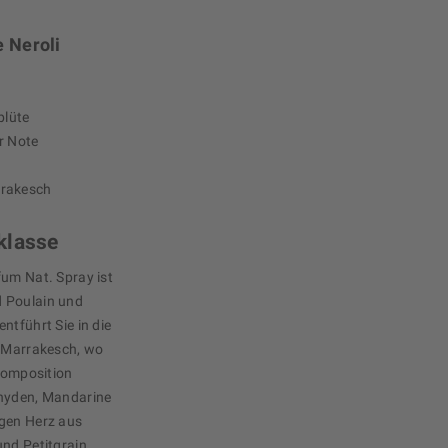
e Neroli
blüte
er Note
rrakesch
klasse
fum Nat. Spray ist
d Poulain und
ntführt Sie in die
n Marrakesch, wo
 Komposition
ehyden, Mandarine
igen Herz aus
und Petitgrain