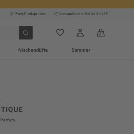
Zwei Gratisproben
Versand­kosten­frei ab 34,95€
Nischendüfte
Sommer
ITIQUE
e Parfum