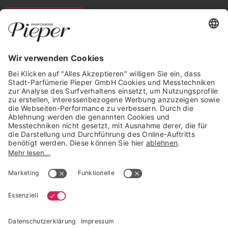
WIDERRUF ERKLÄREN
GARANTIERTE SICHERHEIT
Trusted Shops Mitglied seit 2010
* unverbindliche Preisempfehlung der Verbundgruppe beauty alliance
Deutschland GmbH & Co KG, Große-Kurfürsten-Str. 75, 33615 Bielefeld