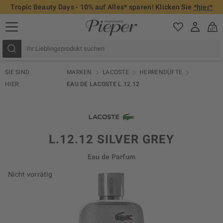
Tropic Beauty Days - 10% auf Alles* sparen! Klicken Sie
*hier*
SIE SIND
MARKEN
LACOSTE
HERRENDÜFTE
HIER:
EAU DE LACOSTE L.12.12
L.12.12 SILVER GREY
Eau de Parfum
Nicht vorrätig