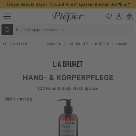
Tropic Beauty Days - 10% auf Alles* sparen! Klicken Sie
*hier*
SIE SIND HIER:
MARKEN
L:A BRUKET
KÖRPER
HÄNDE
HAND- & KÖRPERPFLEGE
222 Hand & Body Wash Spruce
Nicht vorrätig