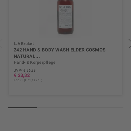
L:A Bruket
242 HAND & BODY WASH ELDER COSMOS
NATURAL...
Hand- & Körperpflege
UVP* € 36,99
€ 23,32
450 ml (€ 51,82 / 1 l)