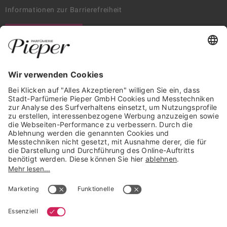
Informationen zur Barrierefreiheit
WIDERRUF ERKLÄREN
GARANTIERTE SICHERHEIT
Trusted Shops Mitglied seit 2010
* unverbindliche Preisempfehlung der Verbundgruppe beauty alliance
Deutschland GmbH & Co KG, Große-Kurfürsten-Str. 75, 33615 Bielefeld