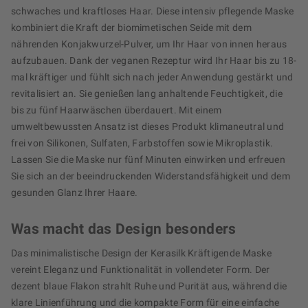
schwaches und kraftloses Haar. Diese intensiv pflegende Maske
kombiniert die Kraft der biomimetischen Seide mit dem
nährenden Konjakwurzel-Pulver, um Ihr Haar von innen heraus
aufzubauen. Dank der veganen Rezeptur wird Ihr Haar bis zu 18-
mal kräftiger und fühlt sich nach jeder Anwendung gestärkt und
revitalisiert an. Sie genießen lang anhaltende Feuchtigkeit, die
bis zu fünf Haarwäschen überdauert. Mit einem
umweltbewussten Ansatz ist dieses Produkt klimaneutral und
frei von Silikonen, Sulfaten, Farbstoffen sowie Mikroplastik.
Lassen Sie die Maske nur fünf Minuten einwirken und erfreuen
Sie sich an der beeindruckenden Widerstandsfähigkeit und dem
gesunden Glanz Ihrer Haare.
Was macht das Design besonders
Das minimalistische Design der Kerasilk Kräftigende Maske
vereint Eleganz und Funktionalität in vollendeter Form. Der
dezent blaue Flakon strahlt Ruhe und Purität aus, während die
klare Linienführung und die kompakte Form für eine einfache