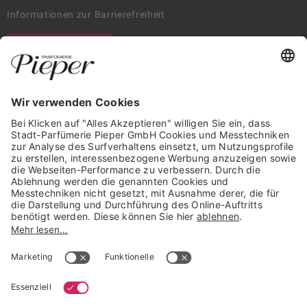
Informationen zur Barrierefreiheit
WIDERRUF ERKLÄREN
GARANTIERTE SICHERHEIT
Trusted Shops Mitglied seit 2010
* unverbindliche Preisempfehlung der Verbundgruppe beauty alliance
Deutschland GmbH & Co KG, Große-Kurfürsten-Str. 75, 33615 Bielefeld