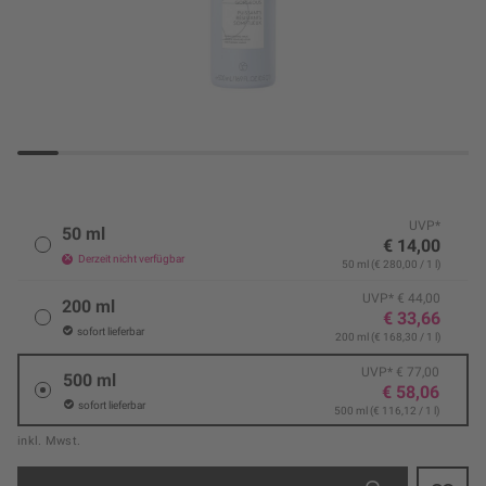
UVP*
50 ml
€ 14,00
Derzeit nicht verfügbar
50 ml (€ 280,00 / 1 l)
UVP* € 44,00
200 ml
€ 33,66
sofort lieferbar
200 ml (€ 168,30 / 1 l)
UVP* € 77,00
500 ml
€ 58,06
sofort lieferbar
500 ml (€ 116,12 / 1 l)
inkl. Mwst.