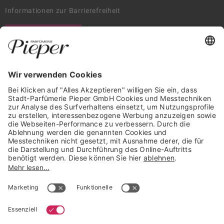
Informationen zur Barrierefreiheit
WIDERRUF ERKLÄREN
GARANTIERTE SICHERHEIT
Trusted Shops Mitglied seit 2010
* unverbindliche Preisempfehlung der Verbundgruppe beauty alliance
Deutschland GmbH & Co KG, Große-Kurfürsten-Str. 75, 33615 Bielefeld