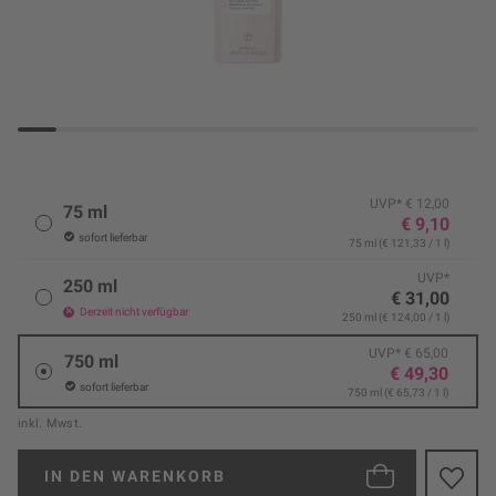
UVP* € 12,00
75 ml
€ 9,10
sofort lieferbar
75 ml (€ 121,33 / 1 l)
UVP*
250 ml
€ 31,00
Derzeit nicht verfügbar
250 ml (€ 124,00 / 1 l)
UVP* € 65,00
750 ml
€ 49,30
sofort lieferbar
750 ml (€ 65,73 / 1 l)
inkl. Mwst.
IN DEN
WARENKORB