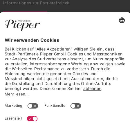
Informationen zur Barrierefreiheit
WIDERRUF ERKLÄREN
GARANTIERTE SICHERHEIT
Trusted Shops Mitglied seit 2010
* unverbindliche Preisempfehlung der Verbundgruppe beauty alliance
Deutschland GmbH & Co KG, Große-Kurfürsten-Str. 75, 33615 Bielefeld