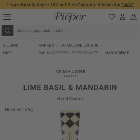
Tropic Beauty Days - 10% auf Alles* sparen! Klicken Sie
*hier*
SIE SIND
MARKEN
JO MALONE LONDON
HIER:
BAD & KÖRPERPFLEGEPRODUKTE
HANDCRÈME
LIME BASIL & MANDARIN
Hand Cream
Nicht vorrätig