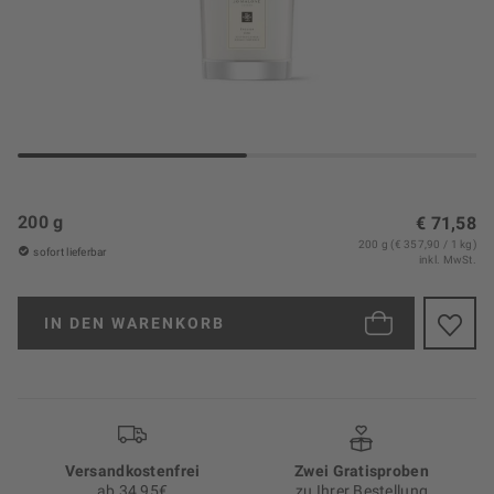
200 g
€ 71,58
200 g (€ 357,90 / 1 kg)
sofort lieferbar
inkl. MwSt.
IN DEN
WARENKORB
Versand­kosten­frei
Zwei Gratisproben
ab 34,95€
zu Ihrer Bestellung