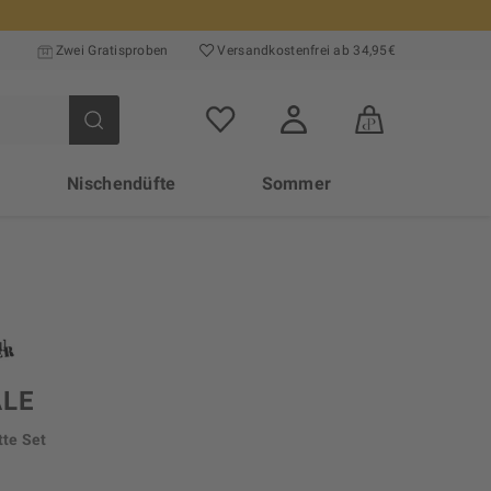
Zwei Gratisproben
Versand­kosten­frei ab 34,95€
Nischendüfte
Sommer
ALE
tte Set