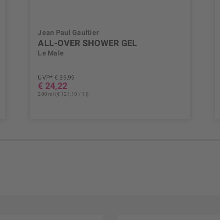
Jean Paul Gaultier
ALL-OVER SHOWER GEL
Le Male
UVP* € 39,99
€ 24,22
200 ml (€ 121,10 / 1 l)