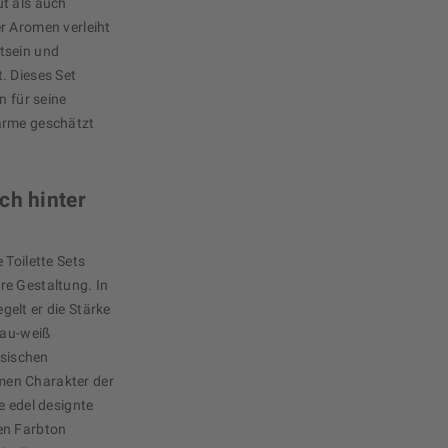
t als auch
r Aromen verleiht
tsein und
. Dieses Set
n für seine
arme geschätzt
ch hinter
 Toilette Sets
re Gestaltung. In
elt er die Stärke
lau-weiß
ssischen
men Charakter der
e edel designte
en Farbton