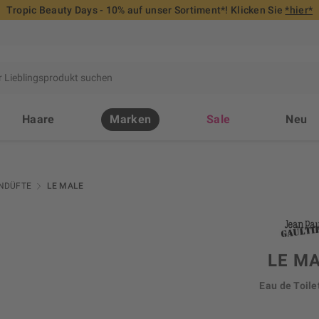
Tropic Beauty Days - 10% auf unser Sortiment*! Klicken Sie
*hier*
Haare
Marken
Sale
Neu
NDÜFTE
LE MALE
LE M
Eau de Toile