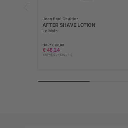
Jean Paul Gaultier
AFTER SHAVE LOTION
Le Male
UVP* € 80,00
€ 48,24
125 ml (€ 385,92 / 1 l)