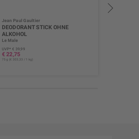
Jean Paul Gaultier
Jean Paul
DEODORANT STICK OHNE
DEODO
ALKOHOL
Le Male
Le Male
UVP* € 39,99
UVP* € 42,
€ 22,75
€ 23,94
75 g (€ 303,33 / 1 kg)
150 ml (€ 159,