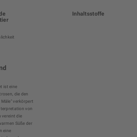
 de
Inhaltsstoffe
tier
ichkeit
und
t ist eine
rosen, die den
e Mâle" verkörpert
terpretation von
 vereint die
 warmen Süße der
n eine