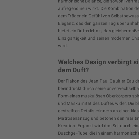
harmonische Balance, die sowohl vertrau
aufregend neu wirkt. Die Kombination de
dem Träger ein Gefühl von Selbstbewuss
Eleganz, das den ganzen Tag über anhält
bietet ein Dufterlebnis, das gleichermaße
Einzigartigkeit und seinen modernen Ch
wird.
Welches Design verbirgt si
dem Duft?
Der Flakon des Jean Paul Gaultier Eau de
beeindruckt durch seine unverwechselba
Form eines muskulösen Oberkörpers spieg
und Maskulinität des Duftes wider. Die b
gestreiften Details erinnern an einen kla
Matrosenanzug und betonen den mariti
Kreation. Ergänzt wird das Set durch ein
Duschgel-Tube, die in einem harmonisch