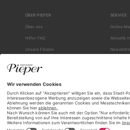
ÜBER PIEPER
SERVICE
Über uns
Online-M
Hilfe/ FAQ
Aktuelle 
Unsere Filialen
Newslette
Kontakt
Retouren
Historie
Zahlungs
Affiliate
Versand &
Karriere
Autorisie
Presse