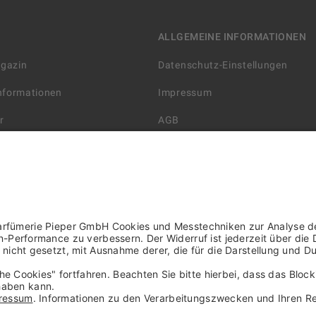
ALLGEMEINE INFORMATIONEN
agazin
Datenschutz-Einstellungen
Informationen
Impressum
r
AGB
Datenschutzerklärung
arten
Widerrufsbelehrung
 Lieferung
AGB für die Gutscheinkarte
rter Händler/ YBPN
Informationen zur Barrierefreihe
WIDERRUF ERKLÄREN