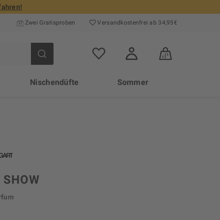
fahren!
Zwei Gratisproben
Versand­kosten­frei ab 34,95€
Nischendüfte
Sommer
Y SHOW
rfum