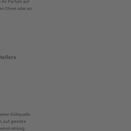
e Ihr Parfum auf
den Ohren oder an
tellers
 einer Glühquelle
, auf gereizte
neinstrahlung