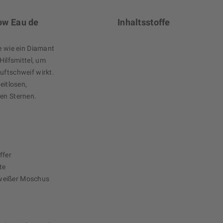
ow Eau de
Inhaltsstoffe
ie wie ein Diamant
Hilfsmittel, um
uftschweif wirkt.
eitlosen,
den Sternen.
ffer
te
weißer Moschus