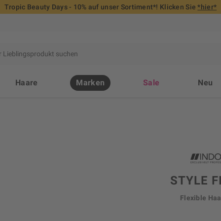
Tropic Beauty Days - 10% auf unser Sortiment*! Klicken Sie
*hier*
Haare
Marken
Sale
Neu
STYLE F
Flexible Ha