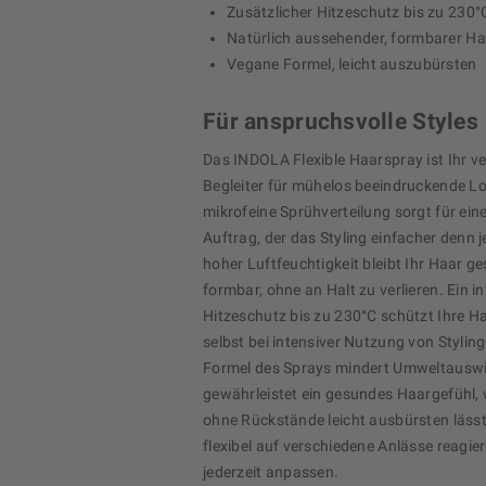
Zusätzlicher Hitzeschutz bis zu 230°
Natürlich aussehender, formbarer Ha
Vegane Formel, leicht auszubürsten
Für anspruchsvolle Styles
Das INDOLA Flexible Haarspray ist Ihr ve
Begleiter für mühelos beeindruckende Lo
mikrofeine Sprühverteilung sorgt für ei
Auftrag, der das Styling einfacher denn 
hoher Luftfeuchtigkeit bleibt Ihr Haar g
formbar, ohne an Halt zu verlieren. Ein in
Hitzeschutz bis zu 230°C schützt Ihre H
selbst bei intensiver Nutzung von Stylin
Formel des Sprays mindert Umweltausw
gewährleistet ein gesundes Haargefühl,
ohne Rückstände leicht ausbürsten lässt
flexibel auf verschiedene Anlässe reagier
jederzeit anpassen.