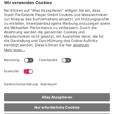
Trusted Shops Mitglied seit 2010
* unverbindliche Preisempfehlung der Verbundgruppe beauty alliance
Deutschland GmbH & Co KG, Große-Kurfürsten-Str. 75, 33615 Bielefeld
NACH OBEN
I WANNA HAVE
Blooming Romance