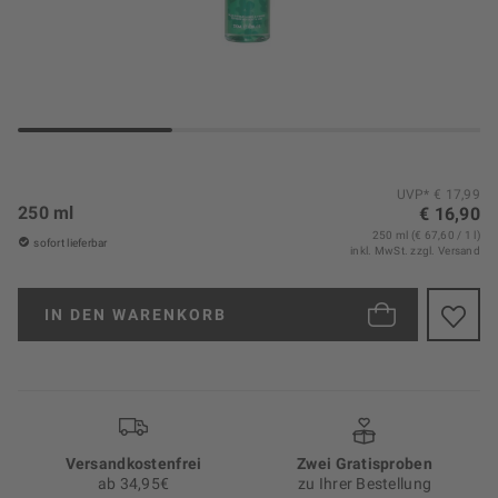
UVP* € 17,99
250 ml
€ 16,90
250 ml (€ 67,60 / 1 l)
sofort lieferbar
inkl. MwSt.
zzgl. Versand
IN DEN
WARENKORB
Versand­kosten­frei
Zwei Gratisproben
ab 34,95€
zu Ihrer Bestellung