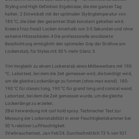
Styling und High-Definition Ergebnisse, die den ganzen Tag
halten. 2 Entwickelt mit der optimalen Stylingtemperatur von
185 °C, die über den gesamten Stab konstant gehalten wird.
Kreiere frizz-freie3 Locken innerhalb von 3-5 Sekunden und ohne
extreme Hitzeschäden.4 Die professionelle anodisierte
Beschichtung ermöglicht den optimalen Grip der Strähne am
Lockenstab, für Styles mit 50 % mehr Glanz.5
1Im Vergleich zu einem Lockenstab eines Mitbewerbers mit 190
°C. Labortest, bei dem die Zeit gemessen wird, die benötigt wird,
um die gleiche Lockenlänge zu formen (ohne max wand). 180-
190 °C für classic tong, 190 °C für grand tong und conical wand.
Labortest, bei dem die Zeit gemessen wurde, um die gleiche
Lockenlänge zu erzielen.
2Bei Verwendung mit curl hold spray. Technischer Test zur
Messung der Lockenstabilität in einer Feuchtigkeitskammer bei
50 % relativer Luftfeuchtigkeit.
3Verbrauchertest, Jan-Feb'24. Durchschnittlich 73 % von 921