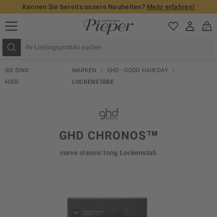
Kennen Sie bereits unsere Neuheiten?
Mehr erfahren!
SIE SIND
MARKEN
GHD - GOOD HAIR DAY
HIER:
LOCKENSTÄBE
GHD CHRONOS™
curve classic tong Lockenstab