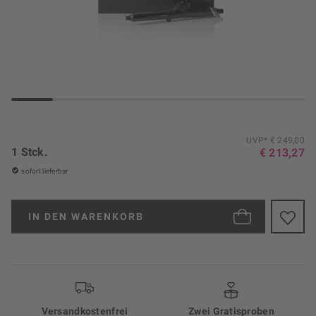
UVP* € 249,00
1 Stck.
€ 213,27
sofort lieferbar
IN DEN
WARENKORB
Versand­kosten­frei
Zwei Gratisproben