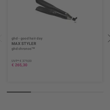
ghd - good hair day
MAX STYLER
ghd chronos™
UVP* € 379,00
€ 265,30