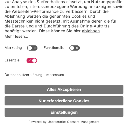
Trusted Shops Mitglied seit 2010
* unverbindliche Preisempfehlung der Verbundgruppe beauty alliance
Deutschland GmbH & Co KG, Große-Kurfürsten-Str. 75, 33615 Bielefeld
NACH OBEN
Estée Lauder
Revitalizing Supreme+
Bright Radiance Power Soft Milky Lotion
100 ml
€ 84,46
100 ml (€ 844,60 / 1 l)
sofort lieferbar