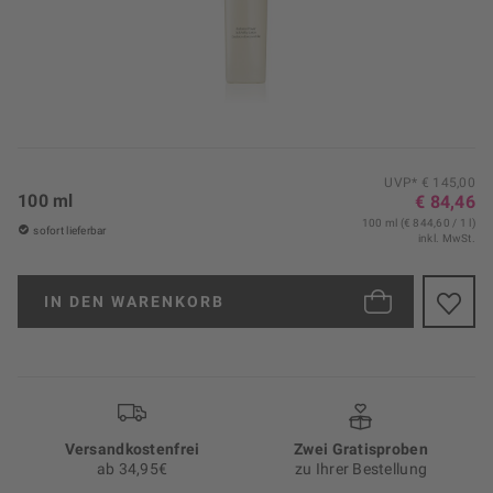
UVP* € 145,00
100 ml
€ 84,46
100 ml (€ 844,60 / 1 l)
sofort lieferbar
inkl. MwSt.
IN DEN
WARENKORB
Versand­kosten­frei
Zwei Gratisproben
ab 34,95€
zu Ihrer Bestellung