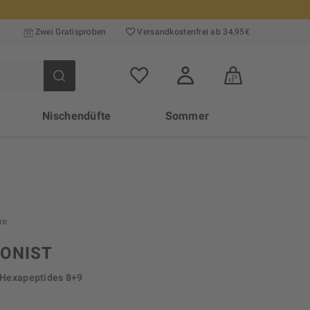
Zwei Gratisproben
Versand­kosten­frei ab 34,95€
Nischendüfte
Sommer
IONIST
m Hexapeptides 8+9