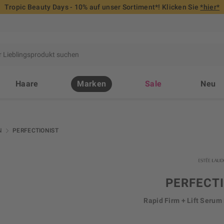
Tropic Beauty Days - 10% auf unser Sortiment*! Klicken Sie
*hier*
Haare
Marken
Sale
Neu
N
PERFECTIONIST
PERFECT
Rapid Firm + Lift Seru