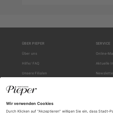
ÜBER PIEPER
SERVICE
Über uns
Online-M
Hilfe/ FAQ
Aktuelle 
Unsere Filialen
Newslette
Kontakt
Retouren
Historie
Zahlungs
Affiliate
Versand &
Karriere
Autorisie