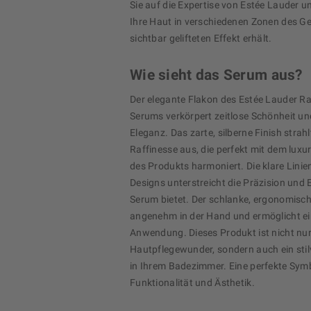
Sie auf die Expertise von Estée Lauder un
Ihre Haut in verschiedenen Zonen des Ge
sichtbar gelifteten Effekt erhält.
Wie sieht das Serum aus?
Der elegante Flakon des Estée Lauder Rap
Serums verkörpert zeitlose Schönheit u
Eleganz. Das zarte, silberne Finish strah
Raffinesse aus, die perfekt mit dem lux
des Produkts harmoniert. Die klare Lini
Designs unterstreicht die Präzision und E
Serum bietet. Der schlanke, ergonomisch
angenehm in der Hand und ermöglicht ei
Anwendung. Dieses Produkt ist nicht nur
Hautpflegewunder, sondern auch ein stil
in Ihrem Badezimmer. Eine perfekte Sym
Funktionalität und Ästhetik.