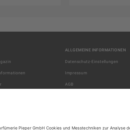
ALLGEMEINE INFORMATIONEN
agazin
Datenschutz-Einstellungen
Informationen
Impressum
r
AGB
Datenschutzerklärung
arten
Widerrufsbelehrung
 Lieferung
AGB für die Gutscheinkarte
rter Händler/ YBPN
Informationen zur Barrierefreihe