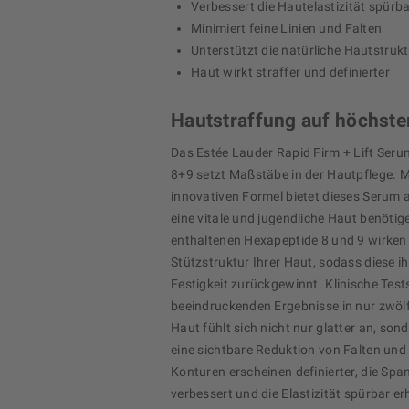
Verbessert die Hautelastizität spürb
Minimiert feine Linien und Falten
Unterstützt die natürliche Hautstruk
Haut wirkt straffer und definierter
Hautstraffung auf höchst
Das Estée Lauder Rapid Firm + Lift Ser
8+9 setzt Maßstäbe in der Hautpflege. M
innovativen Formel bietet dieses Serum al
eine vitale und jugendliche Haut benötige
enthaltenen Hexapeptide 8 und 9 wirken g
Stützstruktur Ihrer Haut, sodass diese ih
Festigkeit zurückgewinnt. Klinische Test
beeindruckenden Ergebnisse in nur zwöl
Haut fühlt sich nicht nur glatter an, son
eine sichtbare Reduktion von Falten und 
Konturen erscheinen definierter, die Spa
verbessert und die Elastizität spürbar e