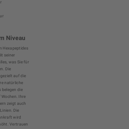
ar
tur
em Niveau
um Hexapeptides
it seiner
les, was Sie für
n. Die
ezielt auf die
re natürliche
s belegen die
f Wochen. Ihre
dern zeigt auch
Linien. Die
nnkraft wird
rhöht. Vertrauen