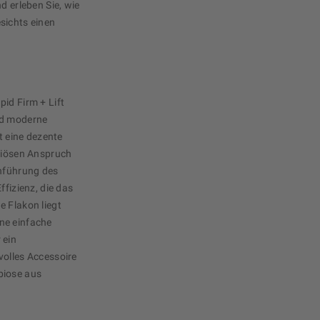
d erleben Sie, wie
sichts einen
id Firm + Lift
nd moderne
lt eine dezente
uriösen Anspruch
enführung des
ffizienz, die das
e Flakon liegt
ne einfache
 ein
volles Accessoire
biose aus