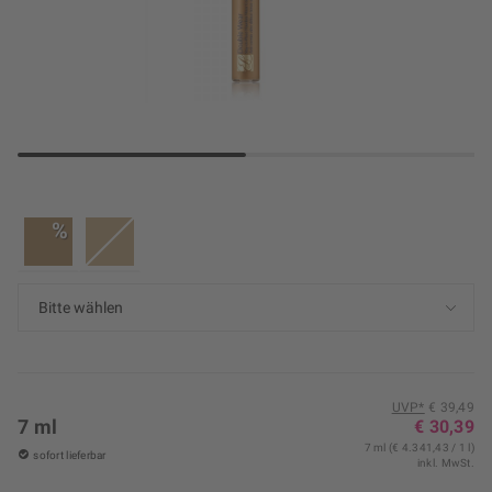
%
UVP*
€ 39,49
7 ml
€ 30,39
7 ml (€ 4.341,43 / 1 l)
sofort lieferbar
inkl. MwSt.