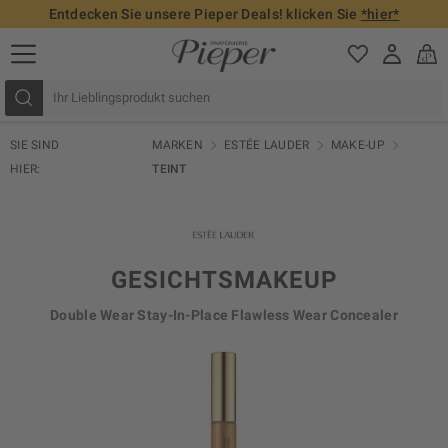
Entdecken Sie unsere Pieper Deals! klicken Sie
*hier*
SIE SIND
MARKEN
ESTÉE LAUDER
MAKE-UP
HIER:
TEINT
GESICHTSMAKEUP
Double Wear Stay-In-Place Flawless Wear Concealer