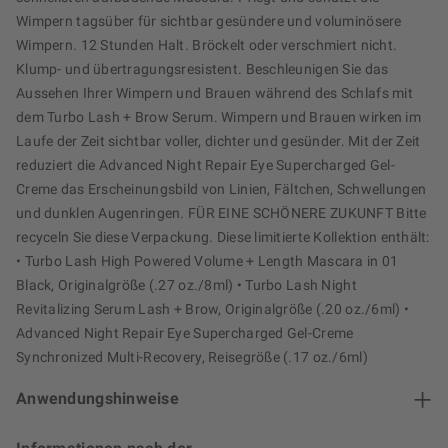
Wimpern tagsüber für sichtbar gesündere und voluminösere
Wimpern. 12 Stunden Halt. Bröckelt oder verschmiert nicht.
Klump- und übertragungsresistent. Beschleunigen Sie das
Aussehen Ihrer Wimpern und Brauen während des Schlafs mit
dem Turbo Lash + Brow Serum. Wimpern und Brauen wirken im
Laufe der Zeit sichtbar voller, dichter und gesünder. Mit der Zeit
reduziert die Advanced Night Repair Eye Supercharged Gel-
Creme das Erscheinungsbild von Linien, Fältchen, Schwellungen
und dunklen Augenringen. FÜR EINE SCHÖNERE ZUKUNFT Bitte
recyceln Sie diese Verpackung. Diese limitierte Kollektion enthält:
• Turbo Lash High Powered Volume + Length Mascara in 01
Black, Originalgröße (.27 oz./8ml) • Turbo Lash Night
Revitalizing Serum Lash + Brow, Originalgröße (.20 oz./6ml) •
Advanced Night Repair Eye Supercharged Gel-Creme
Synchronized Multi-Recovery, Reisegröße (.17 oz./6ml)
Anwendungshinweise