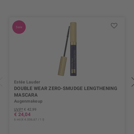
Sale
Estée Lauder
DOUBLE WEAR ZERO-SMUDGE LENGTHENING
MASCARA
Augenmakeup
UVP*
€ 42,99
€ 24,04
6 ml (€ 4.006,67 / 1 l)