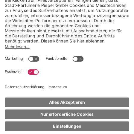
Trusted Shops Mitglied seit 2010
* unverbindliche Preisempfehlung der Verbundgruppe beauty alliance
Deutschland GmbH & Co KG, Große-Kurfürsten-Str. 75, 33615 Bielefeld
NACH OBEN
Escada
Yum me
Peach Bodymist
236 ml
UVP* € 38,99
€ 22,89