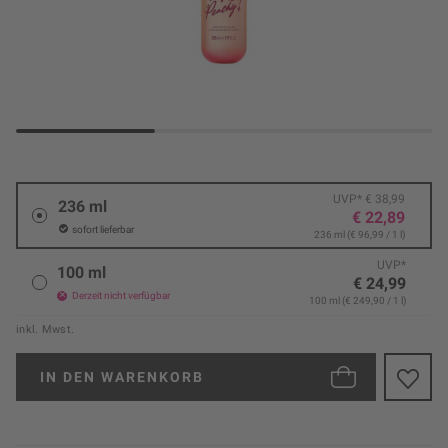
UVP* € 38,99
236 ml
€ 22,89
sofort lieferbar
236 ml (€ 96,99 / 1 l)
UVP*
100 ml
€ 24,99
Derzeit nicht verfügbar
100 ml (€ 249,90 / 1 l)
inkl. Mwst.
IN DEN
WARENKORB