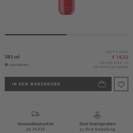
UVP* € 24,99
385 ml
€ 14,22
385 ml (€ 36,94 / 1 l)
sofort lieferbar
inkl. MwSt.
zzgl. Versand
IN DEN
WARENKORB
Versand­kosten­frei
Zwei Gratisproben
ab 34,95€
zu Ihrer Bestellung