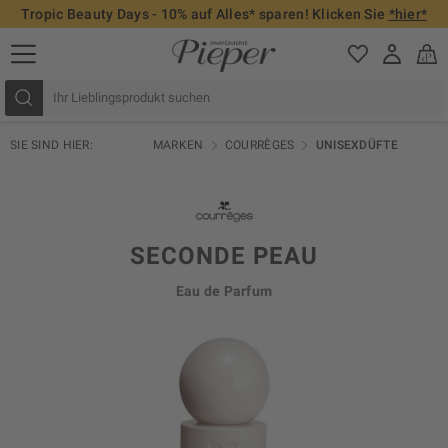
Tropic Beauty Days - 10% auf Alles* sparen! Klicken Sie
*hier*
SIE SIND HIER:
MARKEN
COURRÈGES
UNISEXDÜFTE
SECONDE PEAU
Eau de Parfum