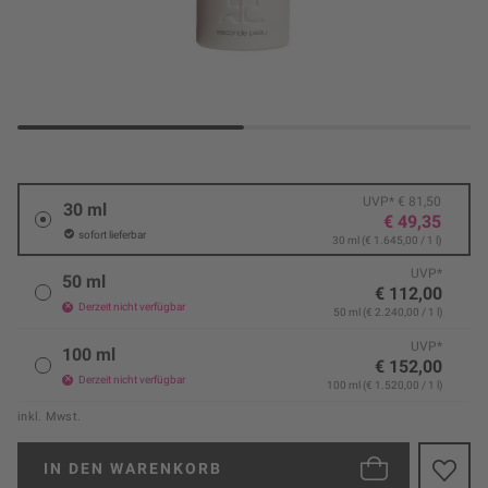
UVP* € 81,50
30 ml
€ 49,35
sofort lieferbar
30 ml (€ 1.645,00 / 1 l)
UVP*
50 ml
€ 112,00
Derzeit nicht verfügbar
50 ml (€ 2.240,00 / 1 l)
UVP*
100 ml
€ 152,00
Derzeit nicht verfügbar
100 ml (€ 1.520,00 / 1 l)
inkl. Mwst.
IN DEN
WARENKORB