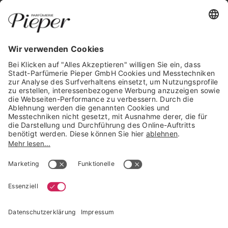
WIDERRUF ERKLÄREN
GARANTIERTE SICHERHEIT
Trusted Shops Mitglied seit 2010
* unverbindliche Preisempfehlung der Verbundgruppe beauty alliance
Deutschland GmbH & Co KG, Große-Kurfürsten-Str. 75, 33615 Bielefeld