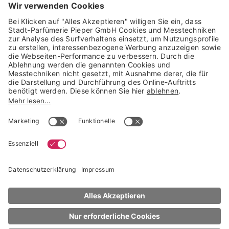
GARANTIERTE SICHERHEIT
Trusted Shops Mitglied seit 2010
* unverbindliche Preisempfehlung der Verbundgruppe beauty alliance
Deutschland GmbH & Co KG, Große-Kurfürsten-Str. 75, 33615 Bielefeld
NACH OBEN
COLOR WOW
Styling