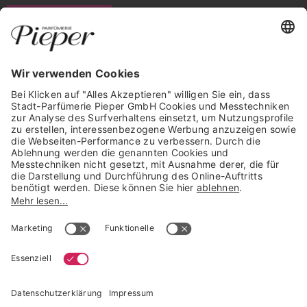
WIDERRUF ERKLÄREN
GARANTIERTE SICHERHEIT
Trusted Shops Mitglied seit 2010
* unverbindliche Preisempfehlung der Verbundgruppe beauty alliance
Deutschland GmbH & Co KG, Große-Kurfürsten-Str. 75, 33615 Bielefeld