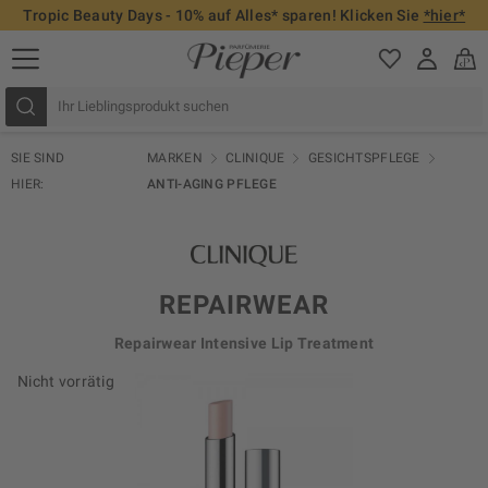
Tropic Beauty Days - 10% auf Alles* sparen! Klicken Sie
*hier*
SIE SIND
MARKEN
CLINIQUE
GESICHTSPFLEGE
HIER:
ANTI-AGING PFLEGE
REPAIRWEAR
Repairwear Intensive Lip Treatment
Nicht vorrätig