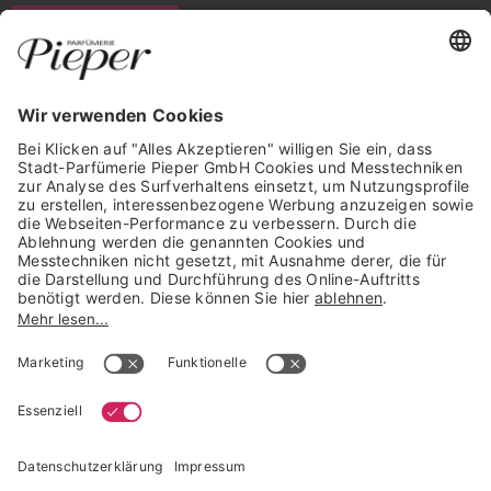
WIDERRUF ERKLÄREN
GARANTIERTE SICHERHEIT
Trusted Shops Mitglied seit 2010
* unverbindliche Preisempfehlung der Verbundgruppe beauty alliance
Deutschland GmbH & Co KG, Große-Kurfürsten-Str. 75, 33615 Bielefeld