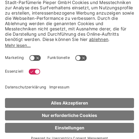
Trusted Shops Mitglied seit 2010
* unverbindliche Preisempfehlung der Verbundgruppe beauty alliance
Deutschland GmbH & Co KG, Große-Kurfürsten-Str. 75, 33615 Bielefeld
NACH OBEN
Clinique
Moisture Surge
Moisture Surge™ SPF 25 Sheer Hydrator
50 ml
UVP* € 51,00
€ 28,25
sofort lieferbar
50 ml (€ 565,00 / 1 l)