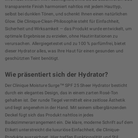
transparente Finish harmoniert nahtlos mit jedem Hauttyp,
selbst bei dunklen Tönen, und schenkt Ihnen einen natürlichen
Glow. Die Clinique-Clean-Philosophie steht für Einfachheit,
Sicherheit und Wirksamkeit — das Produkt wurde entwickelt, um
optimale Ergebnisse zu erzielen, ohne Hautirritationen zu
verursachen. Allergiegetestet und zu 100 % parfümfrei, bietet
dieser Hydrator alles, was Ihre Haut für einen gesunden und
geschützten Teint benötigt.
Wie präsentiert sich der Hydrator?
Der Clinique Moisture Surge™ SPF 25 Sheer Hydrator besticht
durch ein elegantes Design, das in einem zarten Rosé-Ton
gehalten ist. Der runde Tiegel vermittelt eine zeitlose Ästhetik
und liegt angenehm in der Hand. Mit seinem silberglänzenden
Deckel fügt sich das Produkt nahtlos in jedes
Badezimmerarrangement ein. Die klare, moderne Schrift auf dem
Etikett unterstreicht die luxuriöse Einfachheit, die Clinique-
Produkte auszeichnet. Hier treffen Funktionalität und Stil