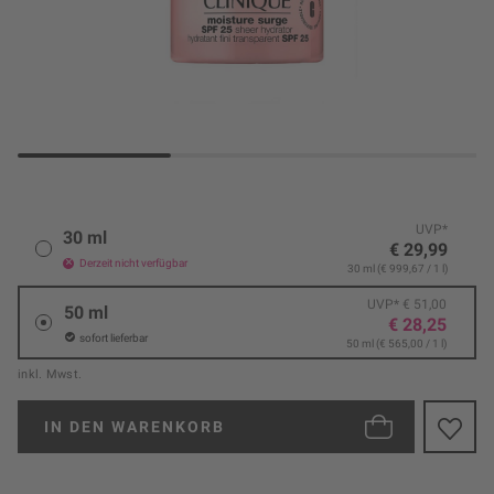
UVP*
30 ml
€ 29,99
Derzeit nicht verfügbar
30 ml (€ 999,67 / 1 l)
UVP* € 51,00
50 ml
€ 28,25
sofort lieferbar
50 ml (€ 565,00 / 1 l)
inkl. Mwst.
IN DEN
WARENKORB