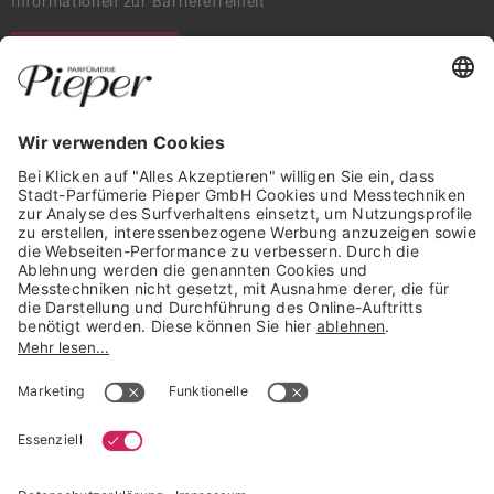
Informationen zur Barrierefreiheit
WIDERRUF ERKLÄREN
GARANTIERTE SICHERHEIT
Trusted Shops Mitglied seit 2010
* unverbindliche Preisempfehlung der Verbundgruppe beauty alliance
Deutschland GmbH & Co KG, Große-Kurfürsten-Str. 75, 33615 Bielefeld