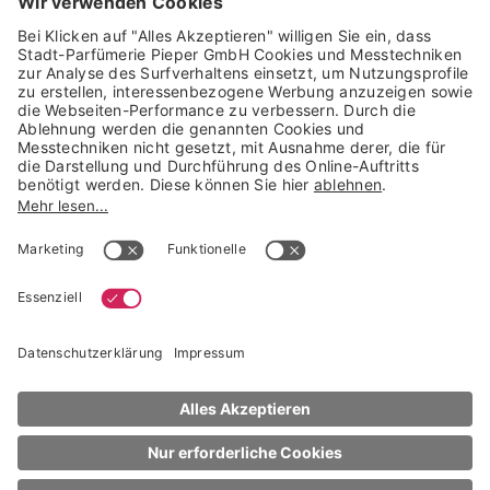
Trusted Shops Mitglied seit 2010
* unverbindliche Preisempfehlung der Verbundgruppe beauty alliance
Deutschland GmbH & Co KG, Große-Kurfürsten-Str. 75, 33615 Bielefeld
NACH OBEN
CLARINS
Multi-Active Jour
Crème Toutes peaux - Glättende Tagescreme für das Gesicht, für
jeden Hauttyp