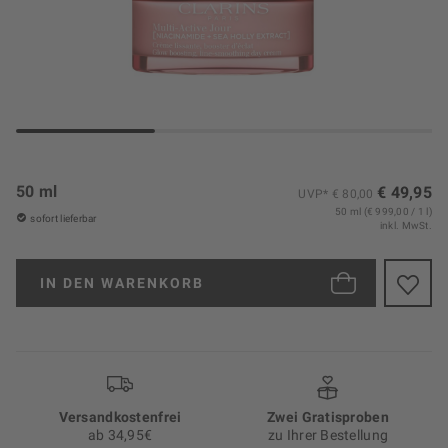
50 ml
€ 49,95
UVP* € 80,00
50 ml (€ 999,00 / 1 l)
sofort lieferbar
inkl. MwSt.
IN DEN
WARENKORB
Versand­kosten­frei
Zwei Gratisproben
ab 34,95€
zu Ihrer Bestellung