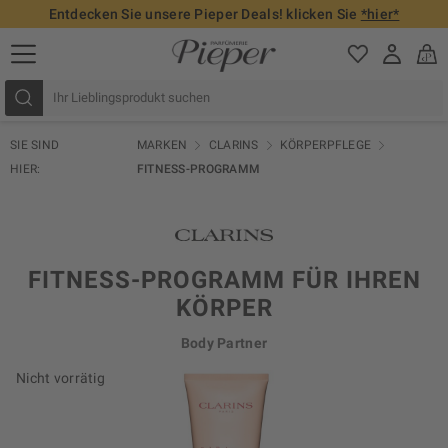
Entdecken Sie unsere Pieper Deals! klicken Sie
*hier*
SIE SIND
MARKEN
CLARINS
KÖRPERPFLEGE
HIER:
FITNESS-PROGRAMM
FITNESS-PROGRAMM FÜR IHREN
KÖRPER
Body Partner
Nicht vorrätig