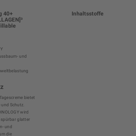
g 40+
Inhaltsstoffe
OLLAGEN]³
llable
GY
nussbaum- und
mweltbelastung
tz
Tagescreme bietet
e und Schutz.
CHNOLOGY wird
 spürbar glatter
m- und
um die