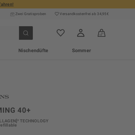
fahren!
Zwei Gratisproben
Versand­kosten­frei ab 34,95€
Nischendüfte
Sommer
MING 40+
[COLLAGEN]³ TECHNOLOGY
efillable