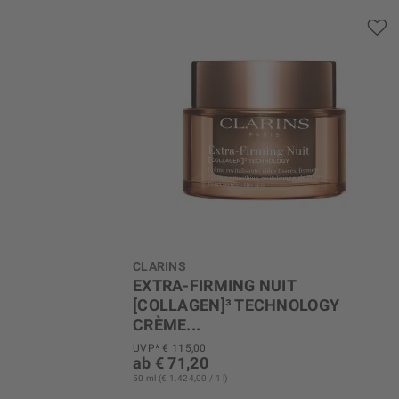
CLARINS
EXTRA-FIRMING NUIT
[COLLAGEN]³ TECHNOLOGY
CRÈME...
Extra-Firming 40+
UVP* € 115,00
ab € 71,20
50 ml (€ 1.424,00 / 1 l)