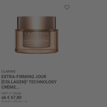
CLARINS
EXTRA-FIRMING JOUR
[COLLAGEN]³ TECHNOLOGY
CRÈME...
Extra-Firming 40+
UVP* € 109,00
ab € 67,80
50 ml (€ 1.356,00 / 1 l)