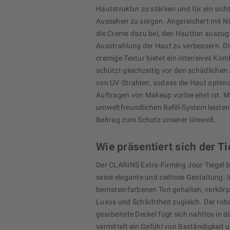
Hautstruktur zu stärken und für ein sich
Aussehen zu sorgen. Angereichert mit Ni
die Creme dazu bei, den Hautton auszug
Ausstrahlung der Haut zu verbessern. D
cremige Textur bietet ein intensives Kom
schützt gleichzeitig vor den schädliche
von UV-Strahlen, sodass die Haut optima
Auftragen von Makeup vorbereitet ist. M
umweltfreundlichen Refill-System leisten
Beitrag zum Schutz unserer Umwelt.
Wie präsentiert sich der Ti
Der CLARINS Extra-Firming Jour Tiegel b
seine elegante und zeitlose Gestaltung.
bernsteinfarbenen Ton gehalten, verkörpe
Luxus und Schlichtheit zugleich. Der robu
gearbeitete Deckel fügt sich nahtlos in 
vermittelt ein Gefühl von Beständigkeit u