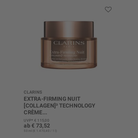
CLARINS
EXTRA-FIRMING NUIT
[COLLAGEN]³ TECHNOLOGY
CRÈME...
Extra-Firming 40+
UVP* € 115,00
ab € 73,52
50 ml (€ 1.470,40 / 1 l)