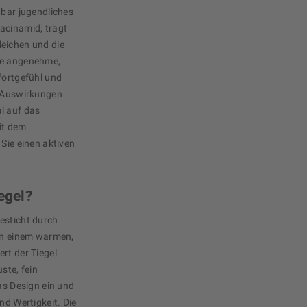
tbar jugendliches
acinamid, trägt
leichen und die
ie angenehme,
fortgefühl und
n Auswirkungen
l auf das
it dem
 Sie einen aktiven
egel?
esticht durch
 In einem warmen,
rt der Tiegel
ste, fein
das Design ein und
nd Wertigkeit. Die