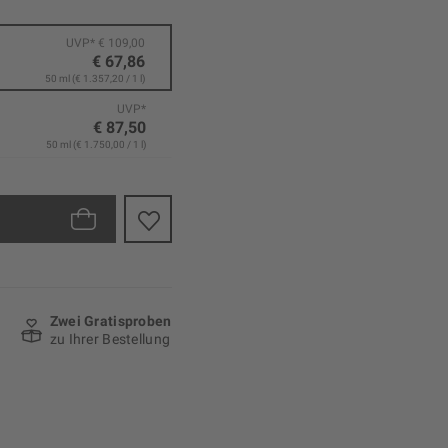
UVP* € 109,00
€ 67,86
50 ml (€ 1.357,20 / 1 l)
UVP*
€ 87,50
50 ml (€ 1.750,00 / 1 l)
Zwei Gratisproben
zu Ihrer Bestellung