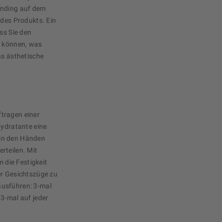
anding auf dem
 des Produkts. Ein
ss Sie den
n können, was
as ästhetische
tragen einer
Hydratante eine
in den Händen
rteilen. Mit
die Festigkeit
er Gesichtszüge zu
ausführen: 3-mal
3-mal auf jeder