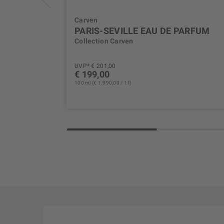
Carven
PARIS-SEVILLE EAU DE PARFUM
Collection Carven
UVP* € 201,00
€ 199,00
100 ml (€ 1.990,00 / 1 l)