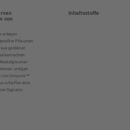
arven
Inhaltsstoffe
m von
e erliegen
gereifter Pflaumen
 aus goldenen
 balsamischen
Nostalgie einer
ckenen, erdigen
eit von Orcanox™
us schaffen eine
er-Signatur.