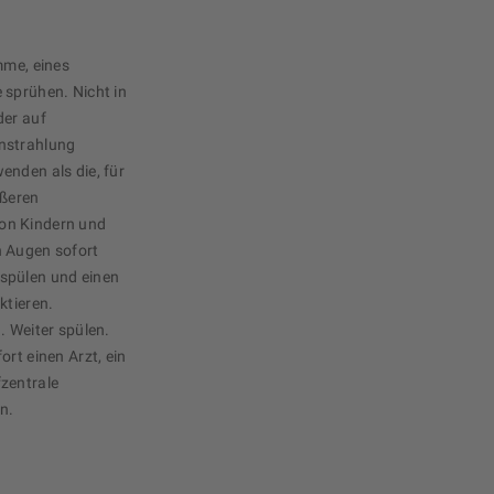
mme, eines
 sprühen. Nicht in
der auf
nstrahlung
enden als die, für
ußeren
on Kindern und
n Augen sofort
spülen und einen
ktieren.
. Weiter spülen.
rt einen Arzt, ein
zentrale
n.