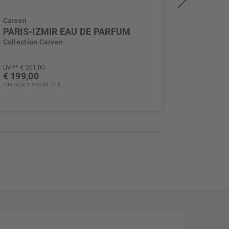
Carven
Carven
PARIS-IZMIR EAU DE PARFUM
PARIS-
PARFU
Collection Carven
Collectio
UVP* € 201,00
UVP* € 201
€ 199,00
€ 199,0
100 ml (€ 1.990,00 / 1 l)
100 ml (€ 1.99