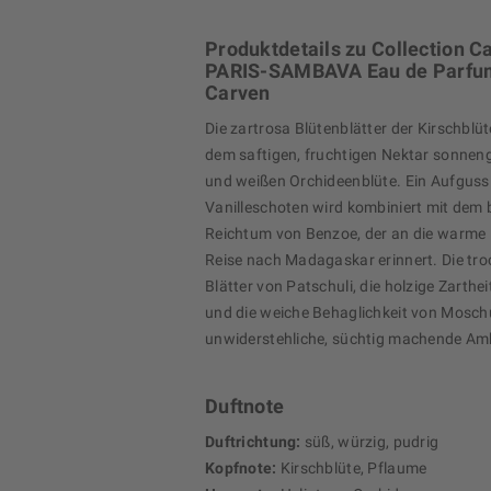
Produktdetails zu Collection C
PARIS-SAMBAVA Eau de Parfu
Carven
Die zartrosa Blütenblätter der Kirschblüt
dem saftigen, fruchtigen Nektar sonnen
und weißen Orchideenblüte. Ein Aufguss
Vanilleschoten wird kombiniert mit dem
Reichtum von Benzoe, der an die warme 
Reise nach Madagaskar erinnert. Die tro
Blätter von Patschuli, die holzige Zarth
und die weiche Behaglichkeit von Mosch
unwiderstehliche, süchtig machende Amb
Duftnote
Duftrichtung:
süß, würzig, pudrig
Kopfnote:
Kirschblüte, Pflaume