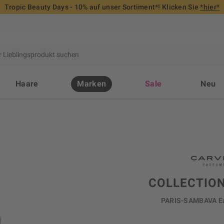
Tropic Beauty Days - 10% auf unser Sortiment*! Klicken Sie
*hier*
Haare
Marken
Sale
Neu
COLLECTIO
PARIS-SAMBAVA Ea