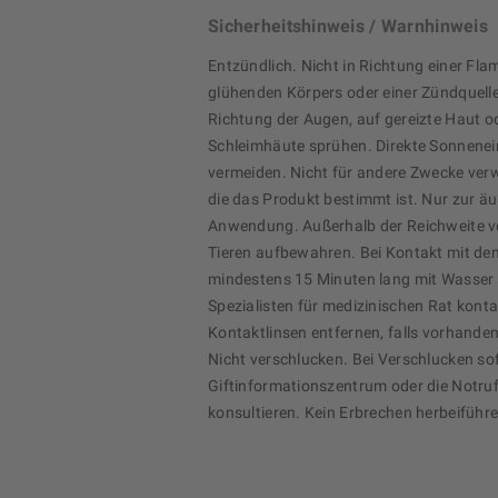
Sicherheitshinweis / Warnhinweis
Entzündlich. Nicht in Richtung einer Fla
glühenden Körpers oder einer Zündquelle
Richtung der Augen, auf gereizte Haut o
Schleimhäute sprühen. Direkte Sonnenei
vermeiden. Nicht für andere Zwecke verw
die das Produkt bestimmt ist. Nur zur ä
Anwendung. Außerhalb der Reichweite v
Tieren aufbewahren. Bei Kontakt mit de
mindestens 15 Minuten lang mit Wasser 
Spezialisten für medizinischen Rat konta
Kontaktlinsen entfernen, falls vorhanden
Nicht verschlucken. Bei Verschlucken sofo
Giftinformationszentrum oder die Notruf
konsultieren. Kein Erbrechen herbeiführe