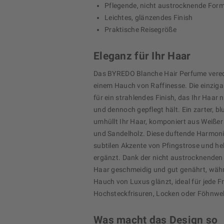
Pflegende, nicht austrocknende Form
Leichtes, glänzendes Finish
Praktische Reisegröße
Eleganz für Ihr Haar
Das BYREDO Blanche Hair Perfume verede
einem Hauch von Raffinesse. Die einziga
für ein strahlendes Finish, das Ihr Haar 
und dennoch gepflegt hält. Ein zarter, b
umhüllt Ihr Haar, komponiert aus Weißer
und Sandelholz. Diese duftende Harmoni
subtilen Akzente von Pfingstrose und he
ergänzt. Dank der nicht austrocknenden 
Haar geschmeidig und gut genährt, wäh
Hauch von Luxus glänzt, ideal für jede Fr
Hochsteckfrisuren, Locken oder Föhnwel
Was macht das Design so