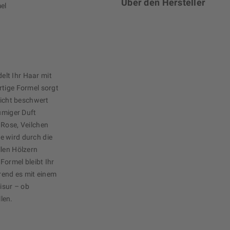
Über den Hersteller
el
lt Ihr Haar mit
rtige Formel sorgt
nicht beschwert
lumiger Duft
 Rose, Veilchen
e wird durch die
llen Hölzern
Formel bleibt Ihr
rend es mit einem
isur – ob
len.