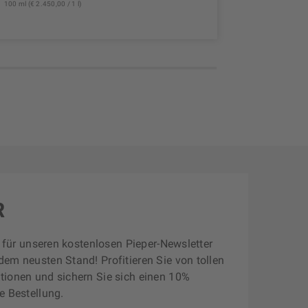
100 ml (€ 2.450,00 / 1 l)
100 ml (€ 2.45
R
zt für unseren kostenlosen Pieper-Newsletter
dem neusten Stand! Profitieren Sie von tollen
tionen und sichern Sie sich einen 10%
e Bestellung.