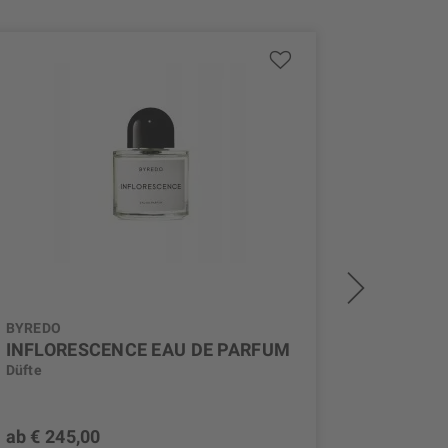
BYREDO
BYREDO
INFLORESCENCE EAU DE PARFUM
BLACK 
Düfte
Düfte
ab € 245,00
ab € 24