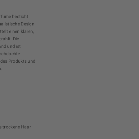
rfume besticht
malistische Design
elt einen klaren,
rahlt. Die
nd und ist
urchdachte
t des Produkts und
n.
s trockene Haar