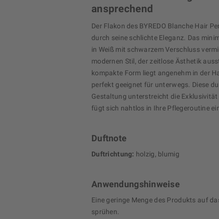
ansprechend
Der Flakon des BYREDO Blanche Hair Pe
durch seine schlichte Eleganz. Das mini
in Weiß mit schwarzem Verschluss vermitt
modernen Stil, der zeitlose Ästhetik ausst
kompakte Form liegt angenehm in der Ha
perfekt geeignet für unterwegs. Diese d
Gestaltung unterstreicht die Exklusivitä
fügt sich nahtlos in Ihre Pflegeroutine ei
Duftnote
Duftrichtung:
holzig, blumig
Anwendungshinweise
Eine geringe Menge des Produkts auf da
sprühen.