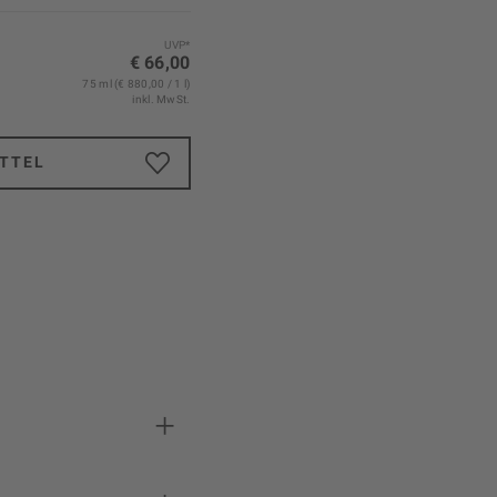
UVP*
€ 66,00
75 ml (€ 880,00 / 1 l)
inkl. MwSt.
TTEL