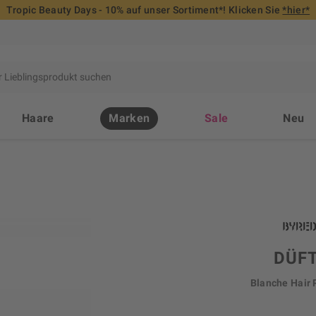
Tropic Beauty Days - 10% auf unser Sortiment*! Klicken Sie
*hier*
Haare
Marken
Sale
Neu
DÜF
Blanche Hair