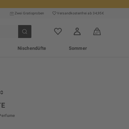
Zwei Gratisproben
Versand­kosten­frei ab 34,95€
Nischendüfte
Sommer
TE
 Perfume