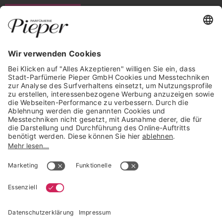
WIDERRUF ERKLÄREN
GARANTIERTE SICHERHEIT
Trusted Shops Mitglied seit 2010
* unverbindliche Preisempfehlung der Verbundgruppe beauty alliance
Deutschland GmbH & Co KG, Große-Kurfürsten-Str. 75, 33615 Bielefeld