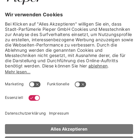
GARANTIERTE SICHERHEIT
Trusted Shops Mitglied seit 2010
* unverbindliche Preisempfehlung der Verbundgruppe beauty alliance
Deutschland GmbH & Co KG, Große-Kurfürsten-Str. 75, 33615 Bielefeld
NACH OBEN