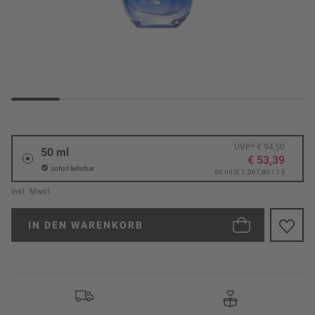
UVP* € 94,50
50 ml
€ 53,39
sofort lieferbar
50 ml (€ 1.067,80 / 1 l)
inkl. Mwst.
IN DEN
WARENKORB