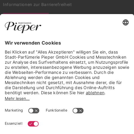
Informationen zur Barrierefreiheit
WIDERRUF ERKLÄREN
GARANTIERTE SICHERHEIT
Trusted Shops Mitglied seit 2010
* unverbindliche Preisempfehlung der Verbundgruppe beauty alliance
Deutschland GmbH & Co KG, Große-Kurfürsten-Str. 75, 33615 Bielefeld