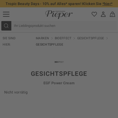
Tropic Beauty Days - 10% auf Alles* sparen! Klicken Sie
*hier*
SIE SIND
MARKEN
BIOEFFECT
GESICHTSPFLEGE
HIER:
GESICHTSPFLEGE
GESICHTSPFLEGE
EGF Power Cream
Nicht vorrätig