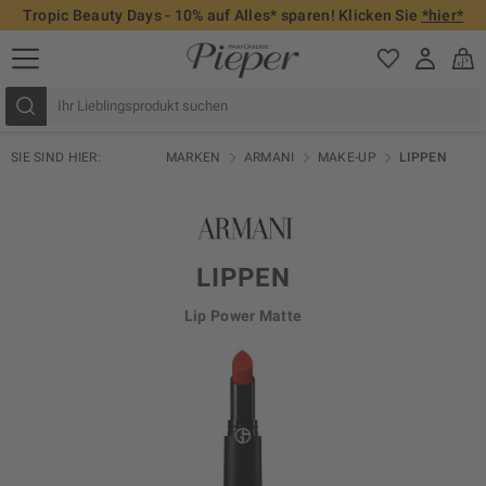
Tropic Beauty Days - 10% auf Alles* sparen! Klicken Sie
*hier*
SIE SIND HIER:
MARKEN
ARMANI
MAKE-UP
LIPPEN
LIPPEN
Lip Power Matte