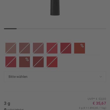
%
%
UVP* € 53,00
3 g
€ 35,67
3 g (€ 11.890,00 / 1 kg)
sofort lieferbar