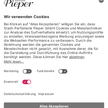
GARANTIERTE SICHERHEIT
Trusted Shops Mitglied seit 2010
* unverbindliche Preisempfehlung der Verbundgruppe beauty alliance
Deutschland GmbH & Co KG, Große-Kurfürsten-Str. 75, 33615 Bielefeld