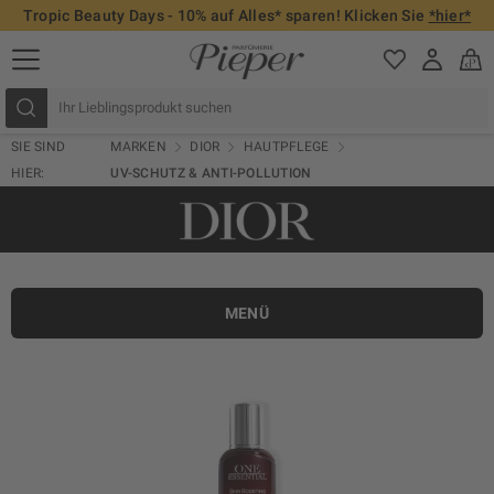
Tropic Beauty Days - 10% auf Alles* sparen! Klicken Sie
*hier*
SIE SIND
MARKEN
DIOR
HAUTPFLEGE
HIER:
UV-SCHUTZ & ANTI-POLLUTION
MENÜ