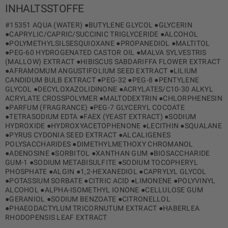
INHALTSSTOFFE
#15351 AQUA (WATER) ●BUTYLENE GLYCOL ●GLYCERIN
●CAPRYLIC/CAPRIC/SUCCINIC TRIGLYCERIDE ●ALCOHOL
●POLYMETHYLSILSESQUIOXANE ●PROPANEDIOL ●MALTITOL
●PEG-60 HYDROGENATED CASTOR OIL ●MALVA SYLVESTRIS
(MALLOW) EXTRACT ●HIBISCUS SABDARIFFA FLOWER EXTRACT
●AFRAMOMUM ANGUSTIFOLIUM SEED EXTRACT ●LILIUM
CANDIDUM BULB EXTRACT ●PEG-32 ●PEG-8 ●PENTYLENE
GLYCOL ●DECYLOXAZOLIDINONE ●ACRYLATES/C10-30 ALKYL
ACRYLATE CROSSPOLYMER ●MALTODEXTRIN ●CHLORPHENESIN
●PARFUM (FRAGRANCE) ●PEG-7 GLYCERYL COCOATE
●TETRASODIUM EDTA ●FAEX (YEAST EXTRACT) ●SODIUM
HYDROXIDE ●HYDROXYACETOPHENONE ●LECITHIN ●SQUALANE
●PYRUS CYDONIA SEED EXTRACT ●ALCALIGENES
POLYSACCHARIDES ●DIMETHYLMETHOXY CHROMANOL
●ADENOSINE ●SORBITOL ●XANTHAN GUM ●BIOSACCHARIDE
GUM-1 ●SODIUM METABISULFITE ●SODIUM TOCOPHERYL
PHOSPHATE ●ALGIN ●1,2-HEXANEDIOL ●CAPRYLYL GLYCOL
●POTASSIUM SORBATE ●CITRIC ACID ●LIMONENE ●POLYVINYL
ALCOHOL ●ALPHA-ISOMETHYL IONONE ●CELLULOSE GUM
●GERANIOL ●SODIUM BENZOATE ●CITRONELLOL
●PHAEODACTYLUM TRICORNUTUM EXTRACT ●HABERLEA
RHODOPENSIS LEAF EXTRACT