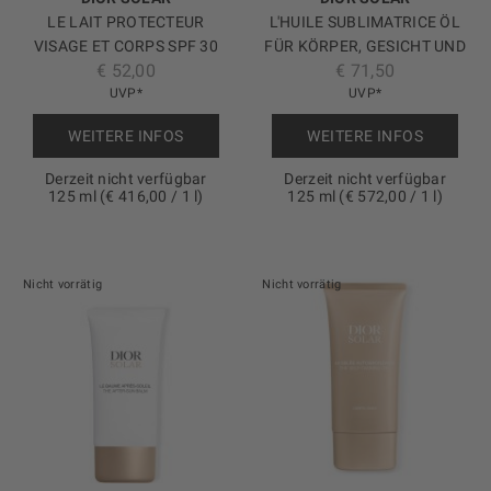
LE LAIT PROTECTEUR
L'HUILE SUBLIMATRICE ÖL
VISAGE ET CORPS SPF 30
FÜR KÖRPER, GESICHT UND
€ 52,00
€ 71,50
SONNENMILCH – HOHER
HAAR –
SCHUTZFAKTOR
UVP*
PERFEKTIONIERENDES
UVP*
GLOW-ÖL
WEITERE INFOS
WEITERE INFOS
Derzeit nicht verfügbar
Derzeit nicht verfügbar
125 ml (€ 416,00 / 1 l)
125 ml (€ 572,00 / 1 l)
Nicht vorrätig
Nicht vorrätig