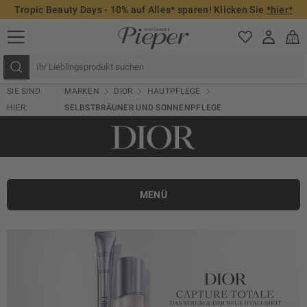
Tropic Beauty Days - 10% auf Alles* sparen! Klicken Sie
*hier*
SIE SIND
MARKEN
DIOR
HAUTPFLEGE
HIER:
SELBSTBRÄUNER UND SONNENPFLEGE
MENÜ