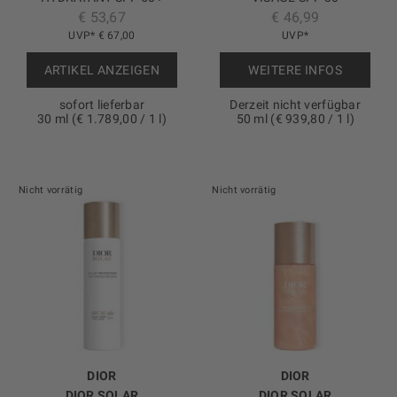
€ 53,67
€ 46,99
PA++++
SONNENCREME FÜRS
UVP* € 67,00
GESICHT – SCHÜTZENDE
UVP*
CREME – HOHER SCHUTZ
ARTIKEL ANZEIGEN
WEITERE INFOS
sofort lieferbar
Derzeit nicht verfügbar
30 ml (€ 1.789,00 / 1 l)
50 ml (€ 939,80 / 1 l)
Nicht vorrätig
Nicht vorrätig
DIOR
DIOR
DIOR SOLAR
DIOR SOLAR