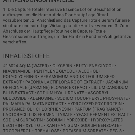
1. Die Capture Totale Intensive Essence Lotion Gesichtslotion
auftragen, um die Haut auf das Dior Hautpflege-Ritual
vorzubereiten. 2. Anschließend das Capture Totale Serum für eine
sichtbare und sofortige Wirkung auf die Haut verwenden. 3. Zum
Abschluss der Hautpflege-Routine die Capture Totale
Gesichtscreme auftragen, um der Haut ein Rundum-Wohlgefühl zu
verschaffen.
INHALTSSTOFFE
#16024 AQUA (WATER) • GLYCERIN • BUTYLENE GLYCOL •
NIACINAMIDE • PENTYLENE GLYCOL • ALCOHOL •
POLYGLYCERIN-3 • AFRAMOMUM ANGUSTIFOLIUM SEED
EXTRACT • PAEONIA LACTIFLORA ROOT EXTRACT • JASMINUM
OFFICINALE (JASMINE) FLOWER EXTRACT • LILIUM CANDIDUM
BULB EXTRACT • SODIUM HYALURONATE • ASCORBYL
GLUCOSIDE • ADENOSINE • SODIUM TOCOPHERYL PHOSPHATE •
PALMARIA PALMATA EXTRACT • HYDROLYZED SOY PROTEIN •
PROPANEDIOL • CHLORPHENESIN • PARFUM (FRAGRANCE) •
LACTOBACILLUS FERMENT LYSATE • YEAST FERMENT EXTRACT •
SODIUM SURFACTIN • SODIUM HYDROXIDE • HYDROXYLATED
LECITHIN • XYLITOL • XANTHAN GUM • SODIUM BENZOATE •
TOCOPHEROL • TREHALOSE • POTASSIUM SORBATE • PEG-8 •