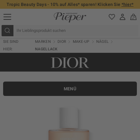
Tropic Beauty Days - 10% auf Alles* sparen! Klicken Sie
*hier*
SIE SIND
MARKEN
DIOR
MAKE-UP
NÄGEL
HIER:
NAGELLACK
MENÜ