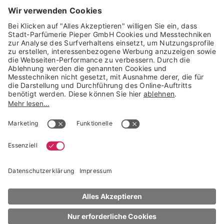
GARANTIERTE SICHERHEIT
Trusted Shops Mitglied seit 2010
* unverbindliche Preisempfehlung der Verbundgruppe beauty alliance
Deutschland GmbH & Co KG, Große-Kurfürsten-Str. 75, 33615 Bielefeld
NACH OBEN