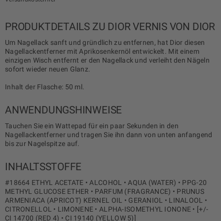
PRODUKTDETAILS ZU DIOR VERNIS VON DIOR
Um Nagellack sanft und gründlich zu entfernen, hat Dior diesen
Nagellackentferner mit Aprikosenkernöl entwickelt. Mit einem
einzigen Wisch entfernt er den Nagellack und verleiht den Nägeln
sofort wieder neuen Glanz.
Inhalt der Flasche: 50 ml.
ANWENDUNGSHINWEISE
Tauchen Sie ein Wattepad für ein paar Sekunden in den
Nagellackentferner und tragen Sie ihn dann von unten anfangend
bis zur Nagelspitze auf.
INHALTSSTOFFE
#18664 ETHYL ACETATE • ALCOHOL • AQUA (WATER) • PPG-20
METHYL GLUCOSE ETHER • PARFUM (FRAGRANCE) • PRUNUS
ARMENIACA (APRICOT) KERNEL OIL • GERANIOL • LINALOOL •
CITRONELLOL • LIMONENE • ALPHA-ISOMETHYL IONONE • [+/-
CI 14700 (RED 4) • CI 19140 (YELLOW 5)]