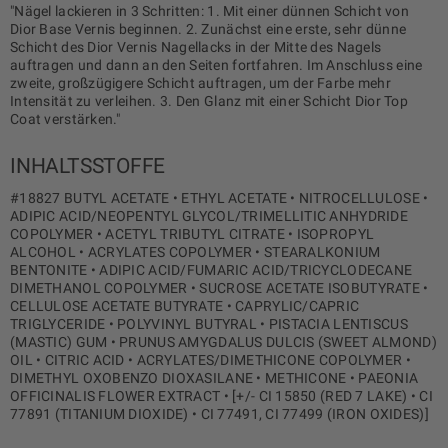
"Nägel lackieren in 3 Schritten: 1. Mit einer dünnen Schicht von
Dior Base Vernis beginnen. 2. Zunächst eine erste, sehr dünne
Schicht des Dior Vernis Nagellacks in der Mitte des Nagels
auftragen und dann an den Seiten fortfahren. Im Anschluss eine
zweite, großzügigere Schicht auftragen, um der Farbe mehr
Intensität zu verleihen. 3. Den Glanz mit einer Schicht Dior Top
Coat verstärken."
INHALTSSTOFFE
#18827 BUTYL ACETATE • ETHYL ACETATE • NITROCELLULOSE •
ADIPIC ACID/NEOPENTYL GLYCOL/TRIMELLITIC ANHYDRIDE
COPOLYMER • ACETYL TRIBUTYL CITRATE • ISOPROPYL
ALCOHOL • ACRYLATES COPOLYMER • STEARALKONIUM
BENTONITE • ADIPIC ACID/FUMARIC ACID/TRICYCLODECANE
DIMETHANOL COPOLYMER • SUCROSE ACETATE ISOBUTYRATE •
CELLULOSE ACETATE BUTYRATE • CAPRYLIC/CAPRIC
TRIGLYCERIDE • POLYVINYL BUTYRAL • PISTACIA LENTISCUS
(MASTIC) GUM • PRUNUS AMYGDALUS DULCIS (SWEET ALMOND)
OIL • CITRIC ACID • ACRYLATES/DIMETHICONE COPOLYMER •
DIMETHYL OXOBENZO DIOXASILANE • METHICONE • PAEONIA
OFFICINALIS FLOWER EXTRACT • [+/- CI 15850 (RED 7 LAKE) • CI
77891 (TITANIUM DIOXIDE) • CI 77491, CI 77499 (IRON OXIDES)]