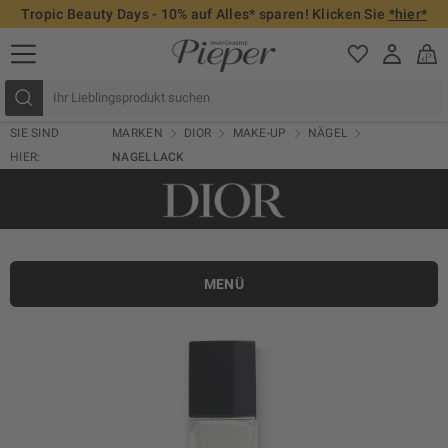
Tropic Beauty Days - 10% auf Alles* sparen! Klicken Sie
*hier*
SIE SIND
MARKEN
DIOR
MAKE-UP
NÄGEL
HIER:
NAGELLACK
MENÜ