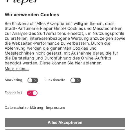
GARANTIERTE SICHERHEIT
Trusted Shops Mitglied seit 2010
* unverbindliche Preisempfehlung der Verbundgruppe beauty alliance
Deutschland GmbH & Co KG, Große-Kurfürsten-Str. 75, 33615 Bielefeld
NACH OBEN