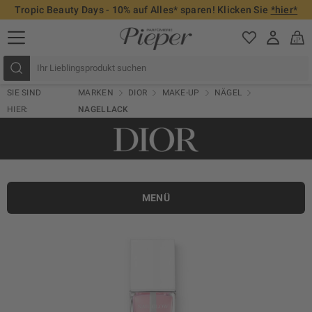
Tropic Beauty Days - 10% auf Alles* sparen! Klicken Sie
*hier*
SIE SIND
MARKEN
DIOR
MAKE-UP
NÄGEL
HIER:
NAGELLACK
MENÜ