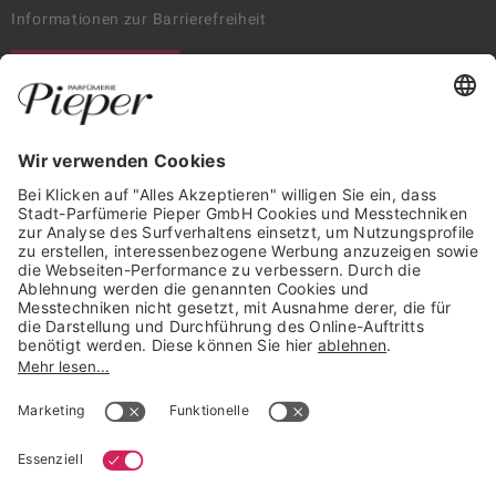
Informationen zur Barrierefreiheit
WIDERRUF ERKLÄREN
GARANTIERTE SICHERHEIT
Trusted Shops Mitglied seit 2010
* unverbindliche Preisempfehlung der Verbundgruppe beauty alliance
Deutschland GmbH & Co KG, Große-Kurfürsten-Str. 75, 33615 Bielefeld