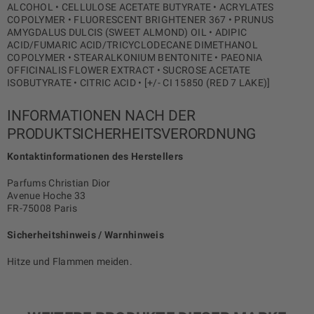
ALCOHOL • CELLULOSE ACETATE BUTYRATE • ACRYLATES
COPOLYMER • FLUORESCENT BRIGHTENER 367 • PRUNUS
AMYGDALUS DULCIS (SWEET ALMOND) OIL • ADIPIC
ACID/FUMARIC ACID/TRICYCLODECANE DIMETHANOL
COPOLYMER • STEARALKONIUM BENTONITE • PAEONIA
OFFICINALIS FLOWER EXTRACT • SUCROSE ACETATE
ISOBUTYRATE • CITRIC ACID • [+/- CI 15850 (RED 7 LAKE)]
INFORMATIONEN NACH DER
PRODUKTSICHERHEITSVERORDNUNG
Kontaktinformationen des Herstellers
Parfums Christian Dior
Avenue Hoche 33
FR-75008 Paris
Sicherheitshinweis / Warnhinweis
Hitze und Flammen meiden.