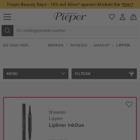
Tropic Beauty Days - 10% auf Alles* sparen! Klicken Sie
*hier*
SIE SIND HIER:
MARKEN
SHISEIDO
MAKEUP
LIPPEN
MENÜ
FILTERN
Shiseido
Lippen
Lipliner InkDuo