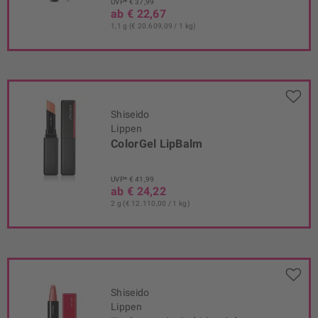
UVP* € 37,99
ab € 22,67
1,1 g (€ 20.609,09 / 1 kg)
Shiseido
Lippen
ColorGel LipBalm
UVP* € 41,99
ab € 24,22
2 g (€ 12.110,00 / 1 kg)
Shiseido
Lippen